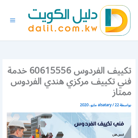
خطي
لى
لمحتوى
تكييف الفردوس 60615556 خدمة
فني تكييف مركزي هندي الفردوس
ممتاز
بواسطة
22 مايو، 2020
/
alsatary