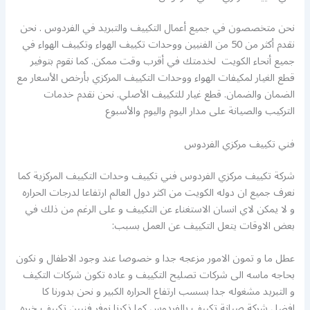
نحن متخصصون في جميع أعمال التكييف والتبريد في الفردوس . نحن
نقدم أكثر من 50 من الفنيين ووحدات تكييف الهواء وتكييف الهواء في
جميع أنحاء الكويت لخدمتك في أقرب وقت ممكن. كما نقوم بتوفير
قطع الغيار لمكيفات الهواء ووحدات التكييف المركزي بأرخص الأسعار مع
الضمان والضمان. قطع غيار للتكييف الأصلي. نحن نقدم خدمات
التركيب والصيانة على مدار اليوم واليوم والأسبوع
فني تكييف مركزي الفردوس
شركة تكييف مركزي الفردوس فني تكييف وحدات التكييف المركزية كما
نعرف جميع ان دوله الكويت من اكثر دول العالم ارتفاعا لدرجات الحراره
و لا يمكن لاي انسان الاستغناء عن التكييف و على الرغم من ذلك في
بعض الاوقات يتعل التكييف عن العمل بسبب:
عطل ما و تمون الامور مزعجه جدا و خصوصا عند وجود الاطفال و نكون
بحاجه ماسه الى شركات تصليح التكييف و عاده تكون شركات التكيف
و التبريد مشغوله جدا بسسب ارتفاع الحراره الكبير و نحن بدورنا كا
افضل شركة صيانة تكييف بالفردوس كما ذكرنا نوفر فنيين تكييف خبره