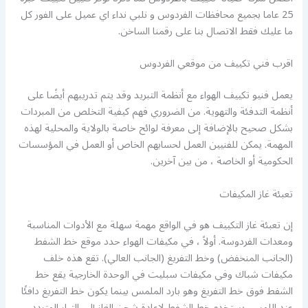
25 عاما بجميع محافظات الفردوس و نلبي نداء اي عميل على الفور كل
ما عليك فقط الاتصال بنا على رقمنا الساخن.
اقرب فني تكييف من موقعي الفردوس
يعمل فنيو تكييف الهواء مع أنظمة التبريد وقد يتم تدريبهم أيضًا على
أنظمة التدفئة والتهوية. من الضروري فهم كيفية التخلص من المبردات
بشكل صحيح بالإضافة إلى معرفة لوائح خاصة بالولاية والمحلية لهذه
المهمة. يمكن للفنيين العمل لحسابهم الخاص أو العمل في المؤسسات
الحكومية أو الخاصة ، من بين آخرين.
تعبئة غاز المكيفات
إن تعبئة غاز التكييف هو في الواقع مهمة سهلة مع الأدوات المناسبة
ومعدات الفردوسة. أولاً ، في مكيفات الهواء حدد موقع خط الشفط
(الجانب المنخفض) وخط التفريغ (الجانب العالي). تقع هذه خلف
مكيفات شباك وفي مكيفات سبليت في الوحدة الخارجية يقع خط
الشفط فوق خط التفريغ وهو بارد الملمس بينما يكون خط التفريغ دافئًا
عند اللمس. يستخدم خط الشفط لإعادة شحن الغاز إلى التيار المتردد.