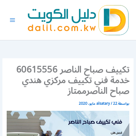
خطي
لى
لمحتوى
تكييف صباح الناصر 60615556
خدمة فني تكييف مركزي هندي
صباح الناصرممتاز
بواسطة
22 مايو، 2020
/
alsatary