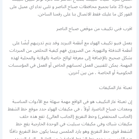
خبره 25 عاما بجميع محافظات صباح الناصر و نلبي نداء اي عميل على
الفور كل ما عليك فقط الاتصال بنا على رقمنا الساخن.
اقرب فني تكييف من موقعي صباح الناصر
يعمل فنيو تكييف الهواء مع أنظمة التبريد وقد يتم تدريبهم أيضًا على
أنظمة التدفئة والتهوية. من الضروري فهم كيفية التخلص من المبردات
بشكل صحيح بالإضافة إلى معرفة لوائح خاصة بالولاية والمحلية لهذه
المهمة. يمكن للفنيين العمل لحسابهم الخاص أو العمل في المؤسسات
الحكومية أو الخاصة ، من بين آخرين.
تعبئة غاز المكيفات
إن تعبئة غاز التكييف هو في الواقع مهمة سهلة مع الأدوات المناسبة
ومعدات صباح الناصرة. أولاً ، في مكيفات الهواء حدد موقع خط الشفط
(الجانب المنخفض) وخط التفريغ (الجانب العالي). تقع هذه خلف
مكيفات شباك وفي مكيفات سبليت في الوحدة الخارجية يقع خط
الشفط فوق خط التفريغ وهو بارد الملمس بينما يكون خط التفريغ دافئًا
عند اللمس. يستخدم خط الشفط لإعادة شحن الغاز إلى التيار المتردد.