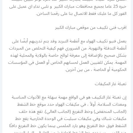
خبره 25 عاما بجميع محافظات مبارك الكبير و نلبي نداء اي عميل على
الفور كل ما عليك فقط الاتصال بنا على رقمنا الساخن.
اقرب فني تكييف من موقعي مبارك الكبير
يعمل فنيو تكييف الهواء مع أنظمة التبريد وقد يتم تدريبهم أيضًا على
أنظمة التدفئة والتهوية. من الضروري فهم كيفية التخلص من المبردات
بشكل صحيح بالإضافة إلى معرفة لوائح خاصة بالولاية والمحلية لهذه
المهمة. يمكن للفنيين العمل لحسابهم الخاص أو العمل في المؤسسات
الحكومية أو الخاصة ، من بين آخرين.
تعبئة غاز المكيفات
إن تعبئة غاز التكييف هو في الواقع مهمة سهلة مع الأدوات المناسبة
ومعدات السلامة. أولاً ، في مكيفات الهواء حدد موقع خط الشفط
(الجانب المنخفض) وخط التفريغ (الجانب العالي). تقع هذه خلف
مكيفات شباك وفي مكيفات سبليت في الوحدة الخارجية يقع خط
الشفط فوق خط التفريغ وهو بارد الملمس بينما يكون خط التفريغ دافئًا
عند اللمس. يستخدم خط الشفط لإعادة شحن الغاز إلى التيار المتردد.