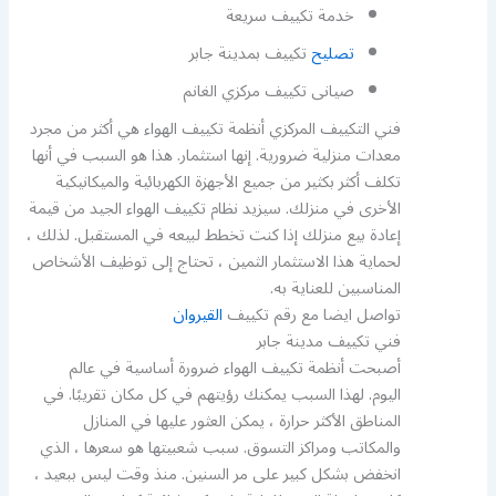
خدمة تكييف سريعة
تصليح
تكييف بمدينة جابر
صيانى تكييف مركزي الغانم
فني التكييف المركزي أنظمة تكييف الهواء هي أكثر من مجرد
معدات منزلية ضرورية. إنها استثمار. هذا هو السبب في أنها
تكلف أكثر بكثير من جميع الأجهزة الكهربائية والميكانيكية
الأخرى في منزلك. سيزيد نظام تكييف الهواء الجيد من قيمة
إعادة بيع منزلك إذا كنت تخطط لبيعه في المستقبل. لذلك ،
لحماية هذا الاستثمار الثمين ، تحتاج إلى توظيف الأشخاص
المناسبين للعناية به.
تواصل ايضا مع رقم تكييف
القيروان
فني تكييف مدينة جابر
أصبحت أنظمة تكييف الهواء ضرورة أساسية في عالم
اليوم. لهذا السبب يمكنك رؤيتهم في كل مكان تقريبًا. في
المناطق الأكثر حرارة ، يمكن العثور عليها في المنازل
والمكاتب ومراكز التسوق. سبب شعبيتها هو سعرها ، الذي
انخفض بشكل كبير على مر السنين. منذ وقت ليس ببعيد ،