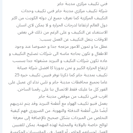
فني تكييف مركزي مدينة جابر
شركة تكييف مركزي مدينة جابر فني تكييف وحدات
التكييف المركزية كما نعرف جميع ان دوله الكويت من اكثر
دول العالم ارتفاعا لدرجات الحراره و لا يمكن لاي انسان
الاستغناء عن التكييف و على الرغم من ذلك في بعض
الاوقات يتعل التكييف عن العمل بسبب:
عطل ما و تمون الامور مزعجه جدا و خصوصا عند وجود
الاطفال و نكون بحاجه ماسه الى شركات تصليح التكييف و
عاده تكون شركات التكيف و التبريد مشغوله جدا بسسب
ارتفاع الحراره الكبير و نحن بدورنا كا افضل شركة صيانة
تكييف بمدينة جابر كما ذكرنا نوفر فنيين تكييف خبره 25
عاما بجميع محافظات مدينة جابر و نلبي نداء اي عميل على
الفور كل ما عليك فقط الاتصال بنا على رقمنا الساخن.
اقرب فني تكييف من موقعي مدينة جابر
يعمل فنيو تكييف الهواء مع أنظمة التبريد وقد يتم تدريبهم
أيضًا على أنظمة التدفئة والتهوية. من الضروري فهم كيفية
التخلص من المبردات بشكل صحيح بالإضافة إلى معرفة
لوائح خاصة بالولاية والمحلية لهذه المهمة. يمكن للفنيين
العمل لحسابهم الخاص أو العمل في المؤسسات الحكومية