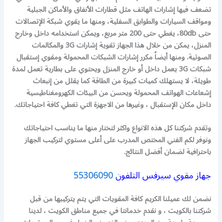
تضعف فيها إشارات الهاتف مثل قطارات الأنفاق والأماكن الجبلية
ومواقف السيارات والطوابق السفلية، ومنها ما يقوي شبكة الإتصالات
حتى 80db، يغطي حتى 200 متر مربع، ويمكن استخدامه داخل وخارج
المنزل، يمكن من خلال هذا الجهاز تقوية إشارات 3G والمكالمات
الصوتية. ومنها أيضاً مكرر إشارات الشبكات المحمولة ومقوي إستقبال
شبكات 3G يعمل داخل أو خارج المنزل ويحتوي على بطارية تعمل لمدة
طويلة، لا يستهلك كميات كبيرة من الطاقة كما يقلل من إنبعاث
إشعاعات الهواتف المحمولة ويحسن من البيئات الكهرومغناطيسية
داخل مكان الإستقبال ، وغيرها من الاجهزة التي تغطي كافة احتياجاتك.
وتقدم شركتنا كل هذه الانواع واكثر لتختار منها ما يناسب احتياجاتك
ونوفر لكم الفني المختص المدرب على أعلى مستوي لتركيب الجهاز
باحترافية لضمان أفضل النتائج.
جهاز مقوي سيرفس التلفون
55306090
نضمن لك عميلنا الكريم كافة المقويات التي يتم يتركيبها من قبل
شركتنا بالكويت ، و نقدم خدمانتا في جميع مناطق الكويت ، لدينا