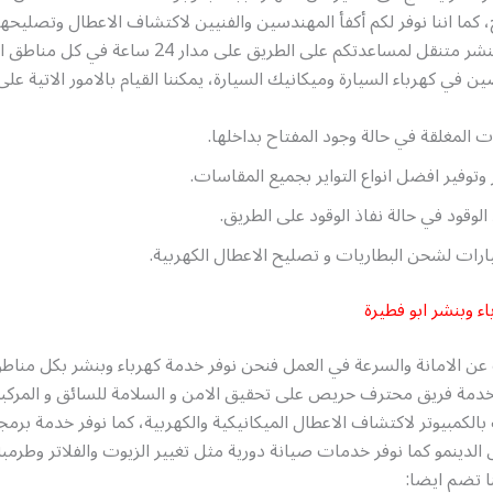
 كما اننا نوفر لكم أكفأ المهندسين والفنيين لاكتشاف الاعطال وتصليحها
بتقديم خدمة بنشر متنقل لمساعدتكم على الطريق على مدار 4
في كهرباء السيارة وميكانيك السيارة، يمكننا القيام بالامور الاتية على
ت المغلقة في حالة وجود المفتاح بداخلها.
ر وتوفير افضل انواع التواير بجميع المقاسات.
الوقود في حالة نفاذ الوقود على الطريق.
رات لشحن البطاريات و تصليح الاعطال الكهربية.
ء وبنشر ابو فطيرة
عن الامانة والسرعة في العمل فنحن نوفر خدمة كهرباء وبنشر بكل مناط
الخدمة فريق محترف حريص على تحقيق الامن و السلامة للسائق و المركب
كمبيوتر لاكتشاف الاعطال الميكانيكية والكهربية، كما نوفر خدمة برمج
الدينمو كما نوفر خدمات صيانة دورية مثل تغيير الزيوت والفلاتر وطرمبة 
نا تضم ايضا: