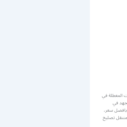
ات المعطلة في
جهد في
وبافضل سعر،
 متنقل تصليخ