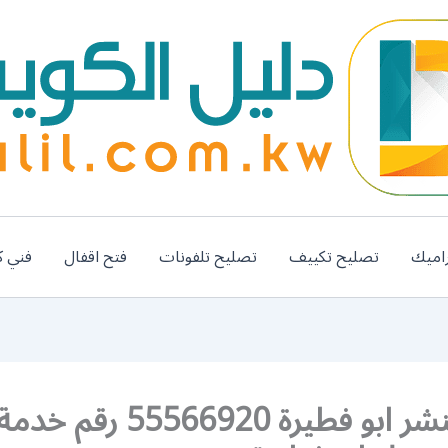
اميك
تصليح تكييف
تصليح تلفونات
فتح اقفال
فني ك
خدمة بنشر ابو فطيرة 5566920