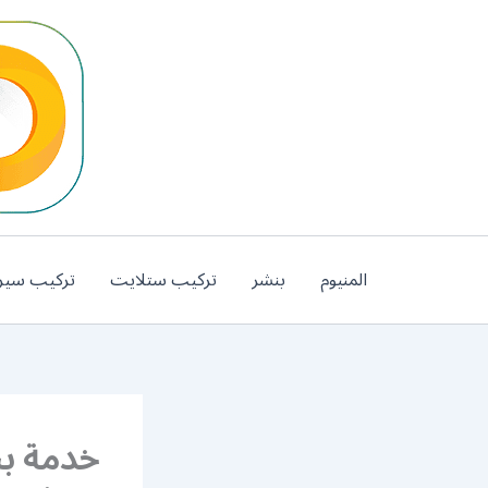
خطي
لى
لمحتوى
المنيوم
بنشر
تركيب ستلايت
تركيب سير