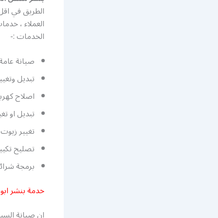
الطريق في اقل 
العملاء ، خدما
الخدمات :-
صيانة عامة 
تبديل وتغيي
اصلاح كهرباء
تبديل او تغي
تغيير زيوت و
تصليح تكيي
برمجة شرائح
خدمة بنشر ابو فطيرة
ان صيانة السيا