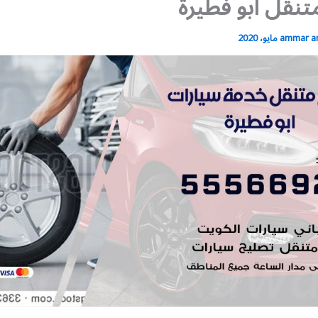
تنقل ابو فطيرة
ammar 