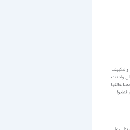
 والتكييف
طال واحدث
نا هاتفيا
و فطيرة
منزل وعلى