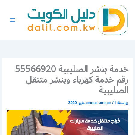
خطي
لى
لمحتوى
خدمة بنشر الصليبية 55566920
رقم خدمة كهرباء وبنشر متنقل
الصليبية
بواسطة
1 مايو، 2020
/
ammar ammar