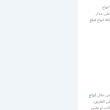
نواع
على مدار
فة انواع قطع
من خلال
كراج
ى الطريق،
ات او تغيير