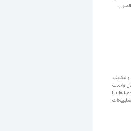
لمنزل.
 والتكييف
طال واحدث
نا هاتفيا
صليبيخات