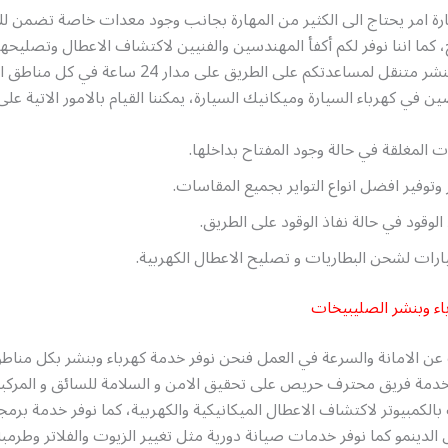
رة امر يحتاج الى الكثير من المهارة بجانب وجود معدات خاصة تضمن لك
 كما اننا نوفر لكم أكفأ المهندسين والفنيين لاكتشاف الاعطال وتصليحها
بتقديم خدمة بنشر متنقل لمساعدتكم على الطريق على مدار 4
في كهرباء السيارة وميكانيك السيارة، يمكننا القيام بالامور الاتية على
ت المغلقة في حالة وجود المفتاح بداخلها.
ر وتوفير افضل انواع التواير بجميع المقاسات.
الوقود في حالة نفاذ الوقود على الطريق.
رات لشحن البطاريات و تصليح الاعطال الكهربية.
اء وبنشر الصليبيخات
عن الامانة والسرعة في العمل فنحن نوفر خدمة كهرباء وبنشر بكل مناط
الخدمة فريق محترف حريص على تحقيق الامن و السلامة للسائق و المركب
كمبيوتر لاكتشاف الاعطال الميكانيكية والكهربية، كما نوفر خدمة برمج
الدينمو كما نوفر خدمات صيانة دورية مثل تغيير الزيوت والفلاتر وطرمبة 