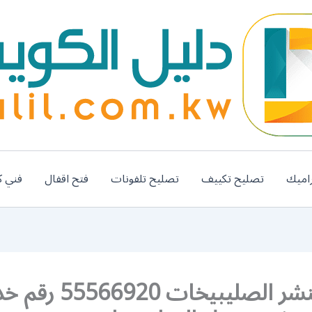
اميك
تصليح تكييف
تصليح تلفونات
فتح اقفال
فني ك
خدمة بنشر الصليبيخات 66920