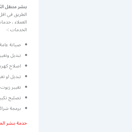
بنشر متنقل ا
الطريق في اقل 
العملاء ، خدما
الخدمات :-
صيانة عامة 
تبديل وتغيي
اصلاح كهرباء
تبديل او تغي
تغيير زيوت و
تصليح تكيي
برمجة شرائح
خدمة بنشر الصليبي