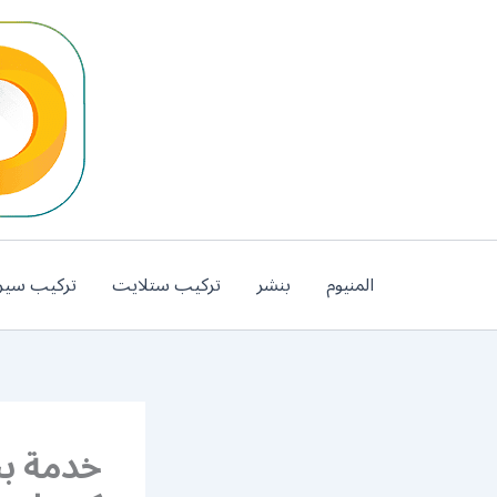
خطي
لى
لمحتوى
المنيوم
بنشر
تركيب ستلايت
تركيب سير