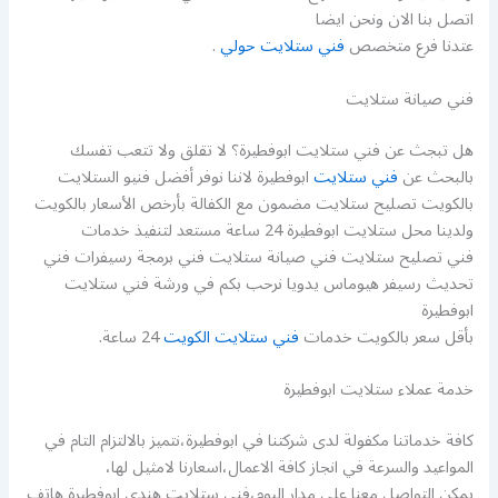
اتصل بنا الان ونحن ايضا
عتدنا فرع متخصص
فني ستلايت حولي
.
فني صيانة ستلايت
هل تبجث عن فني ستلايت ابوفطيرة؟ لا تقلق ولا تتعب تفسك
بالبحث عن
فني ستلايت
ابوفطيرة لاننا نوفر أفضل فنيو الستلايت
بالكويت تصليح ستلايت مضمون مع الكفالة بأرخص الأسعار بالكويت
ولدينا محل ستلايت ابوفطيرة 24 ساعة مستعد لتنفيذ خدمات
فني تصليح ستلايت فني صيانة ستلايت فني برمجة رسيفرات فني
تحديث رسيفر هيوماس يدويا نرحب بكم في ورشة فني ستلايت
ابوفطيرة
بأقل سعر بالكويت خدمات
فني ستلايت الكويت
24 ساعة.
خدمة عملاء ستلايت ابوفطيرة
كافة خدماتنا مكفولة لدى شركتنا في ابوفطيرة،نتميز بالالتزام التام في
المواعيد والسرعة في انجاز كافة الاعمال،اسعارنا لامثيل لها،
يمكن التواصل معنا على مدار اليوم،فني ستلايت هندي ابوفطيرة هاتف