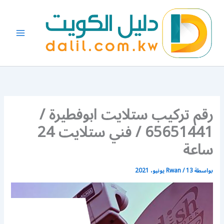
خطي
لى
لمحتوى
رقم تركيب ستلايت ابوفطيرة /
65651441 / فني ستلايت 24
ساعة
بواسطة
13 يونيو، 2021
/
Rwan