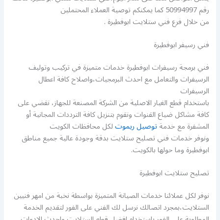
رقم 50994997 كما يمكنكم توصية العملاء المحتملين
من خلال فرع فني ستلايت ابوفطيرة .
فني رسيفر ابوفطيرة
فني برمجة رسيفرات ابوفطيرة خدمات متميزة في تركيب وتوليف
الرسيفرات والتعامل مع احدث البرمجيات،واصلاح كافة اعطال
الرسيفرات
باستخدام قطع الغيار الاصلية من الشركة المصنعة للجهاز، نقضي على
كافة مشاكل ضياع القنوات ونقوم بتنزيل كافة الترددات المجانية أو
المشفرة مع خدمة
توصيل ريموت
لكل محافظات الكويت
ونوفر خدمات فني تصليح ستلايت بدقة وجودة عالية جميع مناطق
ابوفطيرة وما حولها بالكويت.
تصليح ستلايت ابوفطيرة
نوفر لكل عملائنا خدمات الصيانة المتميزة بواسطة نخبة من امهر فنيين
الستلايت،بمجرد اتصالك نرسل لك الفني على الفور لتقديم الخدمة
المطلوبة على الفور باستخدام افضل قطع الستلايت واحدث الادوات