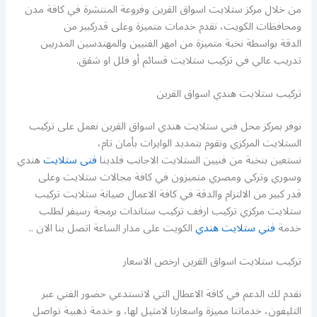
من خلال مركز ستلايت اسواق القرين وفروعة المنتشرة في كافة مدن
ومحافظات الكويت، نقدم خدمات متميزة وعلى قدركبير من
الدقة بواسطة نخبة متميزة من امهر الفنيين والمهندسين المدربين
تدريب عالي في تركيب ستلايت قسائم أو فلل او شقق.
تركيب ستلايت هندي اسواق القرين
نوفر بمركز محل فني ستلايت هندي اسواق القرين نعمل على تركيب
الستلايت المركزي ونقوم بتمديد الوايرات بأمان تام،
نستعين بنخبة من فنيين الستلايت الاجانب فلدينا
فنى ستلايت
هندي
وسوري وتركي ومصري متميزون في كافة مجالات ستلايت وعلى
قدر كبير من الالتزام والدقة في كافة الاعمال صيانة ستلايت تركيب
ستلايت مركزي تركيب ارفف تركيب ستاندات برمجة رسيفر لطلب
خدمة
فني ستلايت هندي
الكويت على مدار الساعة اتصل بنا الان ..
تركيب ستلايت اسواق القرين ارخص الاسعار
نقدم لك الدعم في كافة الاعطال التي لاتستدعي حضور الفني عبر
التليفون، خدماتنا مميزة واسعارنا لامثيل لها، و خدمة ذهبية تواصل