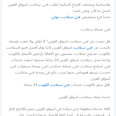
والسياحية ومختلف الابراج السكنية لطلب فني ستلايت اسواق القرين
اتصل بنا الان ونحن ايضا
عتدنا فرع متخصص
فني ستلايت حولي
.
فني صيانة ستلايت
هل تبجث عن فني ستلايت اسواق القرين؟ لا تقلق ولا تتعب تفسك
بالبحث عن
فني ستلايت
اسواق القرين لاننا نوفر أفضل فنيو الستلايت
بالكويت تصليح ستلايت مضمون مع الكفالة بأرخص الأسعار بالكويت
ولدينا محل ستلايت اسواق القرين 24 ساعة مستعد لتنفيذ خدمات
فني تصليح ستلايت فني صيانة ستلايت فني برمجة رسيفرات فني
تحديث رسيفر هيوماس يدويا نرحب بكم في ورشة فني ستلايت
اسواق القرين
بأقل سعر بالكويت خدمات
فني ستلايت الكويت
24 ساعة.
خدمة عملاء ستلايت اسواق القرين
كافة خدماتنا مكفولة لدى شركتنا في اسواق القرين،نتميز بالالتزام التام
في المواعيد والسرعة في انجاز كافة الاعمال،اسعارنا لامثيل لها،