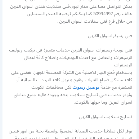
يمكن التواصل معنا على مدار اليوم،فني ستلايت هندي اسواق القرين
هاتف رقم 50994997 كما يمكنكم توصية العملاء المحتملين
من خلال فرع فني ستلايت اسواق القرين .
فني رسيفر اسواق القرين
فني برمجة رسيفرات اسواق القرين خدمات متميزة في تركيب وتوليف
الرسيفرات والتعامل مع احدث البرمجيات،واصلاح كافة اعطال
الرسيفرات
باستخدام قطع الغيار الاصلية من الشركة المصنعة للجهاز، نقضي على
كافة مشاكل ضياع القنوات ونقوم بتنزيل كافة الترددات المجانية أو
المشفرة مع خدمة
توصيل ريموت
لكل محافظات الكويت
ونوفر خدمات فني تصليح ستلايت بدقة وجودة عالية جميع مناطق
اسواق القرين وما حولها بالكويت.
تصليح ستلايت اسواق القرين
نوفر لكل عملائنا خدمات الصيانة المتميزة بواسطة نخبة من امهر فنيين
الستلايت،بمجرد اتصالك نرسل لك الفني على الفور لتقديم الخدمة