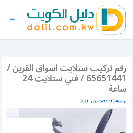
خطي
لى
لمحتوى
رقم تركيب ستلايت اسواق القرين /
65651441 / فني ستلايت 24
ساعة
بواسطة
13 يونيو، 2021
/
Rwan