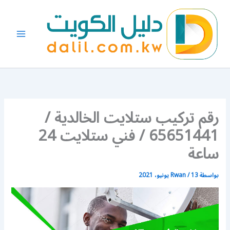
خطي
لى
لمحتوى
رقم تركيب ستلايت الخالدية /
65651441 / فني ستلايت 24
ساعة
بواسطة
13 يونيو، 2021
/
Rwan