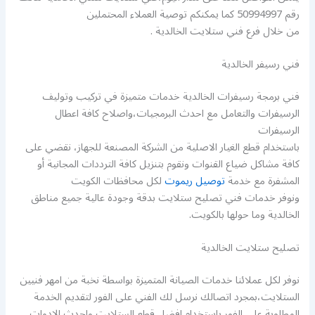
رقم 50994997 كما يمكنكم توصية العملاء المحتملين
من خلال فرع فني ستلايت الخالدية .
فني رسيفر الخالدية
فني برمجة رسيفرات الخالدية خدمات متميزة في تركيب وتوليف
الرسيفرات والتعامل مع احدث البرمجيات،واصلاح كافة اعطال
الرسيفرات
باستخدام قطع الغيار الاصلية من الشركة المصنعة للجهاز، نقضي على
كافة مشاكل ضياع القنوات ونقوم بتنزيل كافة الترددات المجانية أو
المشفرة مع خدمة
توصيل ريموت
لكل محافظات الكويت
ونوفر خدمات فني تصليح ستلايت بدقة وجودة عالية جميع مناطق
الخالدية وما حولها بالكويت.
تصليح ستلايت الخالدية
نوفر لكل عملائنا خدمات الصيانة المتميزة بواسطة نخبة من امهر فنيين
الستلايت،بمجرد اتصالك نرسل لك الفني على الفور لتقديم الخدمة
المطلوبة على الفور باستخدام افضل قطع الستلايت واحدث الادوات