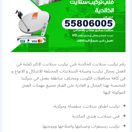
رقم تركيب ستلايت الخالدية فني تركيب ستلايت الاكثر كفاءة في
العمل بمجال تركيب وصيانة الستلايتات المختلفة الاشكال و الانواع و
في كافة محافظات الكويت ومختلف مناطقه يعمل في شركتنا
المختصة بهذا المجال و القادرة على القيام بجميع مهمات العمل
الموكولة اليها:
تركيب اطباق ستلايت منفصلة ومركزية.
فني ستلايت هندي الخالدية
تركيب ريسيفرات وصيانتها واصلاحها وبرمجتها.