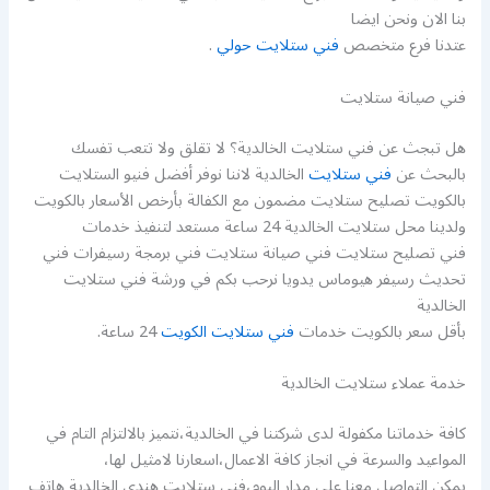
بنا الان ونحن ايضا
عتدنا فرع متخصص
فني ستلايت حولي
.
فني صيانة ستلايت
هل تبجث عن فني ستلايت الخالدية؟ لا تقلق ولا تتعب تفسك
بالبحث عن
فني ستلايت
الخالدية لاننا نوفر أفضل فنيو الستلايت
بالكويت تصليح ستلايت مضمون مع الكفالة بأرخص الأسعار بالكويت
ولدينا محل ستلايت الخالدية 24 ساعة مستعد لتنفيذ خدمات
فني تصليح ستلايت فني صيانة ستلايت فني برمجة رسيفرات فني
تحديث رسيفر هيوماس يدويا نرحب بكم في ورشة فني ستلايت
الخالدية
بأقل سعر بالكويت خدمات
فني ستلايت الكويت
24 ساعة.
خدمة عملاء ستلايت الخالدية
كافة خدماتنا مكفولة لدى شركتنا في الخالدية،نتميز بالالتزام التام في
المواعيد والسرعة في انجاز كافة الاعمال،اسعارنا لامثيل لها،
يمكن التواصل معنا على مدار اليوم،فني ستلايت هندي الخالدية هاتف