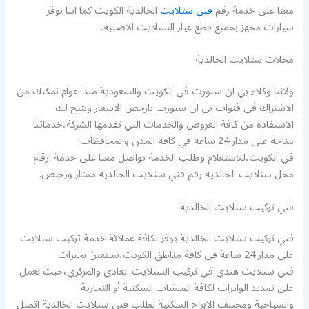
معنا على خدمة رقم
فني ستلايت
الخالدية الكويت كما اننا نوفر
سيارات مجهز بجميع قطع غيار الستلايت الاصلية.
محلات ستلايت الخالدية
ولاننا وكلاء بي ان سبورت في الكويت والسعودية منذ اعوام نمكنك من
الاشتراك في قنوات بي ان سبورت بارخص الاسعار ونتيح لك
الاستفادة من كافة العروض والخدمات التي تقدمها الشركة،خدماتنا
متاحة على مدار 24 ساعة في كافة المدن والمحافظات
في الكويت،للاستعلام وطلب الخدمة تواصل معنا على خدمة ارقام
محل ستلايت الخالدية رقم فني ستلايت الخالدية ممتاز ورخيض.
فني تركيب ستلايت الخالدية
فني تركيب ستلايت الخالدية يوفر لكافة عملائة خدمة تركيب ستلايت
على مدار 24 ساعة في كافة مناطق الكويت،نستعين بخبرات
فني ستلايت هندي في تركيب الستلايت العادي والمركزي،حيث نعمل
على تمديد الوايرات لكافة المنشآت السكنية أو التجارية
والسياحية ومختلف الابراج السكنية لطلب فني ستلايت الخالدية اتصل