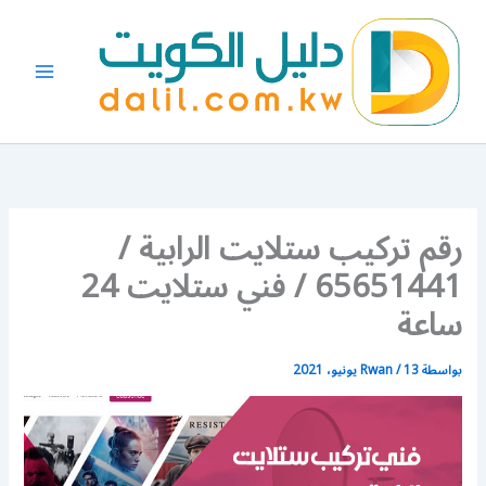
خطي
لى
لمحتوى
رقم تركيب ستلايت الرابية /
65651441 / فني ستلايت 24
ساعة
بواسطة
13 يونيو، 2021
/
Rwan