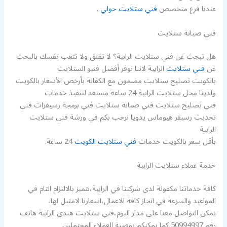
عتدنا فرع متخصص
فني ستلايت حولي
.
فني صيانة ستلايت
هل تبجث عن فني ستلايت الرابية؟ لا تقلق ولا تتعب تفسك بالبحث
عن
فني ستلايت
الرابية لاننا نوفر أفضل فنيو الستلايت
بالكويت تصليح ستلايت مضمون مع الكفالة بأرخص الأسعار بالكويت
ولدينا محل ستلايت الرابية 24 ساعة مستعد لتنفيذ خدمات
فني تصليح ستلايت فني صيانة ستلايت فني برمجة رسيفرات فني
تحديث رسيفر هيوماس يدويا نرحب بكم في ورشة فني ستلايت
الرابية
بأقل سعر بالكويت خدمات
فني ستلايت الكويت
24 ساعة.
خدمة عملاء ستلايت الرابية
كافة خدماتنا مكفولة لدى شركتنا في الرابية،نتميز بالالتزام التام في
المواعيد والسرعة في انجاز كافة الاعمال،اسعارنا لامثيل لها،
يمكن التواصل معنا على مدار اليوم،فني ستلايت هندي الرابية هاتف
رقم 50994997 كما يمكنكم توصية العملاء المحتملين