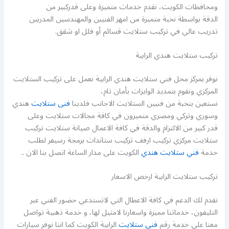
ومحافظات الكويت، نقدم خدمات متميزة وعلى قدركبير من
الدقة بواسطة نخبة متميزة من امهر الفنيين والمهندسين المدربين
تدريب عالي في تركيب ستلايت قسائم أو فلل او شقق.
تركيب ستلايت هندي الرابية
نوفر بمركز محل فني ستلايت هندي الرابية نعمل على تركيب الستلايت
المركزي ونقوم بتمديد الوايرات بأمان تام،
نستعين بنخبة من فنيين الستلايت الاجانب فلدينا
فنى ستلايت
هندي
وسوري وتركي ومصري متميزون في كافة مجالات ستلايت وعلى
قدر كبير من الالتزام والدقة في كافة الاعمال صيانة ستلايت تركيب
ستلايت مركزي تركيب ارفف تركيب ستاندات برمجة رسيفر لطلب
خدمة
فني ستلايت هندي
الكويت على مدار الساعة اتصل بنا الان ..
تركيب ستلايت الرابية ارخص الاسعار
نقدم لك الدعم في كافة الاعطال التي لاتستدعي حضور الفني عبر
التليفون، خدماتنا مميزة واسعارنا لامثيل لها، و خدمة ذهبية تواصل
معنا على خدمة رقم
فني ستلايت
الرابية الكويت كما اننا نوفر سيارات