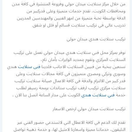
من خلال مركز ستلايت ميدان حولي وفروعة المنتشرة في كافة مدن
ومحافظات الكويت، نقدم خدمات متميزة وعلى قدركبير من
الدقة بواسطة نخبة متميزة من امهر الفنيين والمهندسين المدربين
تدريب عالي في تركيب ستلايت قسائم أو فلل او شقق.
تركيب ستلايت هندي ميدان حولي
نوفر بمركز محل فني ستلايت هندي ميدان حولي نعمل على تركيب
الستلايت المركزي ونقوم بتمديد الوايرات بأمان تام،
نستعين بنخبة من فنيين الستلايت الاجانب فلدينا
فنى ستلايت
هندي
وسوري وتركي ومصري متميزون في كافة مجالات ستلايت وعلى
قدر كبير من الالتزام والدقة في كافة الاعمال صيانة ستلايت تركيب
ستلايت مركزي تركيب ارفف تركيب ستاندات برمجة رسيفر لطلب
خدمة
فني ستلايت هندي
الكويت على مدار الساعة اتصل بنا الان ..
تركيب ستلايت ميدان حولي ارخص الاسعار
نقدم لك الدعم في كافة الاعطال التي لاتستدعي حضور الفني عبر
التليفون، خدماتنا مميزة واسعارنا لامثيل لها، و خدمة ذهبية تواصل