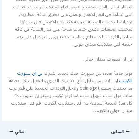
المطلوبة على الفور باستخدام افضل قطع الستلايت واحدث الادوات
التي تساعد في انجاز الاعمال وتعمل على تحقيق الدقة المطلوبة،
نوفرايضا خدمات الصيانة الدورية لاكتشاف الاعطال قبل حدوثها
لمختلف المنشآت الكبرى،خدماتنا متاحة على مدار الساعة في كافة
مناطق الكويت، للاستعلام وطلب الخدمة يرجى التواصل على رقم
خدمة فني ستلايت ميدان حولي .
بي ان سبورت ميدان حولي
نوفر خدمة عملاء بين سبورت حيث تجديد اشتراك
بي ان سبورت
الكويت
اون لاين من خلال دفع الاشتراك الفوري والتفعيل خلال دقيقة
مع تحديث رسيفر bein s[prt وادخال الترددات الجديدة على قمر عرب
سات نايل سات سهيل سات كما نوفر تركيب رسيفر بن سبورت 4k
كل هذة الخدمة السريعة من فني ستلايت الكويت رقم فني ستلايت
ميدان حولي بالكويت.
السابق
التالي