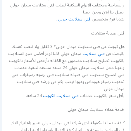
والسياحية ومختلف الابراج السكنية لطلب فني ستلايت ميدان حولي
اتصل بنا الان ونحن ايضا
عتدنا فرع متخصص
فني ستلايت حولي
.
فني صيانة ستلايت
هل تبجث عن فني ستلايت ميدان حولي؟ لا تقلق ولا تتعب تفسك
بالبحث عن
فني ستلايت
ميدان حولي لاننا نوفر أفضل فنيو الستلايت
بالكويت تصليح ستلايت مضمون مع الكفالة بأرخص الأسعار بالكويت
ولدينا محل ستلايت ميدان حولي 24 ساعة مستعد لتنفيذ خدمات
فني تصليح ستلايت فني صيانة ستلايت فني برمجة رسيفرات فني
تحديث رسيفر هيوماس يدويا نرحب بكم في ورشة فني ستلايت
ميدان حولي
بأقل سعر بالكويت خدمات
فني ستلايت الكويت
24 ساعة.
خدمة عملاء ستلايت ميدان حولي
كافة خدماتنا مكفولة لدى شركتنا في ميدان حولي،نتميز بالالتزام التام
في المواعيد والسرعة في انجاز كافة الاعمال،اسعارنا لامثيل لها،