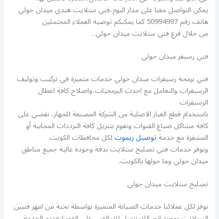
يمكن التواصل معنا على مدار اليوم،فني ستلايت هندي ميدان حولي
هاتف رقم 50994997 كما يمكنكم توصية العملاء المحتملين
من خلال فرع فني ستلايت ميدان حولي .
فني رسيفر ميدان حولي
فني برمجة رسيفرات ميدان حولي خدمات متميزة في تركيب وتوليف
الرسيفرات والتعامل مع احدث البرمجيات،واصلاح كافة اعطال
الرسيفرات
باستخدام قطع الغيار الاصلية من الشركة المصنعة للجهاز، نقضي على
كافة مشاكل ضياع القنوات ونقوم بتنزيل كافة الترددات المجانية أو
المشفرة مع خدمة
توصيل ريموت
لكل محافظات الكويت
ونوفر خدمات فني تصليح ستلايت بدقة وجودة عالية جميع مناطق
ميدان حولي وما حولها بالكويت.
تصليح ستلايت ميدان حولي
نوفر لكل عملائنا خدمات الصيانة المتميزة بواسطة نخبة من امهر فنيين
الستلايت،بمجرد اتصالك نرسل لك الفني على الفور لتقديم الخدمة