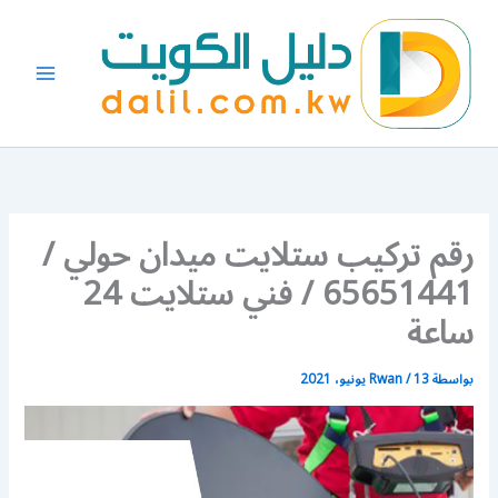
خطي
لى
لمحتوى
رقم تركيب ستلايت ميدان حولي /
65651441 / فني ستلايت 24
ساعة
بواسطة
13 يونيو، 2021
/
Rwan