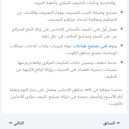
ـوالخارجية ودكتات التكييف المركزي وأنظمة التبريد.
تصليح وصيانة أنابيب التصريف ووعاء التصريف والكشف عن
الخراطيم ومعالجة انسداد خراطيم التصريف
يعمل أول فني تكييف باكستاني الاندلس على إزالة الثلج المتراكم
من على المبخر وتصليح المكثف في حال تلفه.
ونوفر
فني تصليح طباخات
جولة فريزرات برادات ثلاجات غسالات
اتوماتيك بجميع مناطق الكويت .
خدمة تنظيف وغسيل دكتات التكييف المركزي والفلاتر ورشها
بمبيدات حشرية للقضاء على الحشرات وإزالة الرائح الكريهة من
المكيف.
خدمتنا متوفرة في كافة مناطق الاندلس ونعمل على مدار اليوم وطيلة
أيام الأسبوع وبأسعار رخيصة في شركة تصليح تكييف مركزي الاندلس
بالكويت .
السابق
التالي