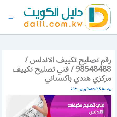
خطي
لى
لمحتوى
رقم تصليح تكييف الاندلس /
98548488 / فني تصليح تكييف
مركزي هندي باكستاني
بواسطة
15 يونيو، 2021
/
Rwan