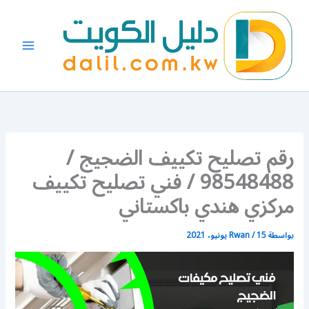
خطي
لى
لمحتوى
رقم تصليح تكييف الضجيج /
98548488 / فني تصليح تكييف
مركزي هندي باكستاني
بواسطة
15 يونيو، 2021
/
Rwan