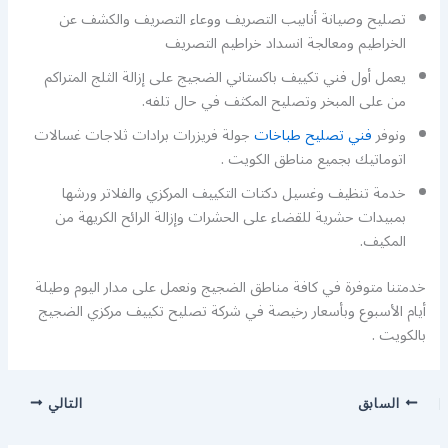
تصليح وصيانة أنابيب التصريف ووعاء التصريف والكشف عن
الخراطيم ومعالجة انسداد خراطيم التصريف
يعمل أول فني تكييف باكستاني الضجيج على إزالة الثلج المتراكم
من على المبخر وتصليح المكثف في حال تلفه.
ونوفر
فني تصليح طباخات
جولة فريزرات برادات ثلاجات غسالات
اتوماتيك بجميع مناطق الكويت .
خدمة تنظيف وغسيل دكتات التكييف المركزي والفلاتر ورشها
بمبيدات حشرية للقضاء على الحشرات وإزالة الرائح الكريهة من
المكيف.
خدمتنا متوفرة في كافة مناطق الضجيج ونعمل على مدار اليوم وطيلة
أيام الأسبوع وبأسعار رخيصة في شركة تصليح تكييف مركزي الضجيج
بالكويت .
السابق
التالي