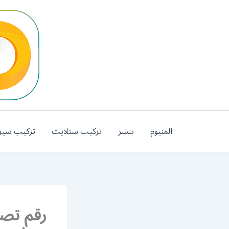
خطي
لى
لمحتوى
المنيوم
بنشر
تركيب ستلايت
تركيب سير