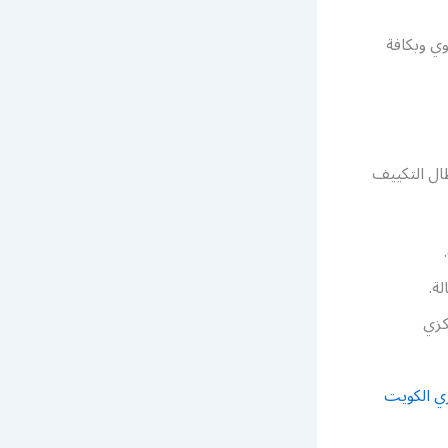
ي وبكافة
ال التكييف
لة.
كزي
ي الكويت