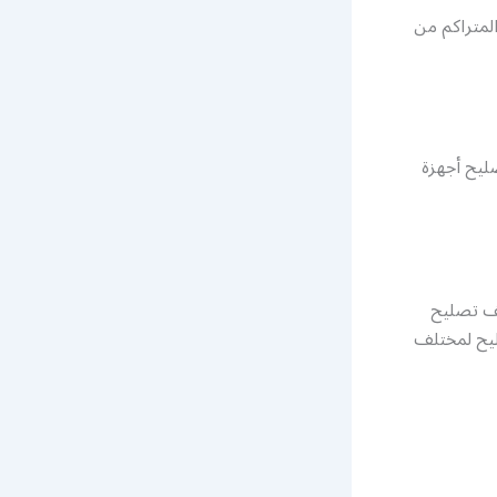
لمتراكم من
ليح أجهزة
تف تصليح
ليح لمختلف