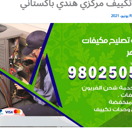
تكييف مركزي هندي باكستاني
R