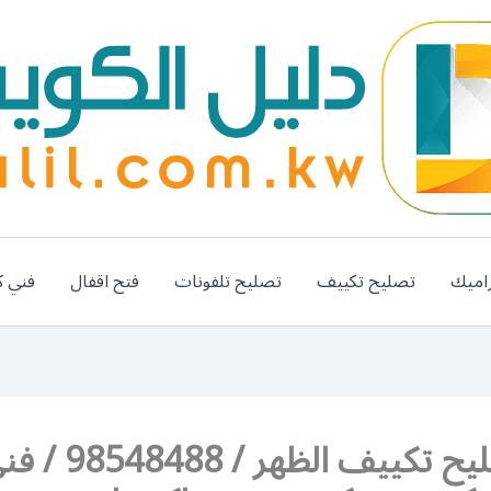
اميك
تصليح تكييف
تصليح تلفونات
فتح اقفال
فني ك
رقم تصليح تكييف الظهر / 48488