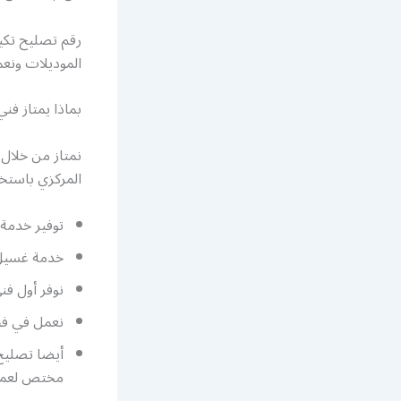
رقم تصليح تكيي
الموديلات ونعم
بماذا يمتاز فن
نمتاز من خلال 
المركزي باستخ
توفير خدمة 
خدمة غسيل 
نوفر أول فن
نعمل في فحص
أيضا تصليح
مختص لعملي