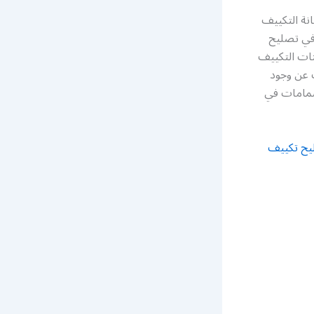
نة التكييف
في تصليح
تات التكييف
 عن وجود
صمامات في
يح تكييف