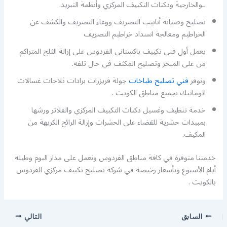
ـوالخارجية ودكتات التكييف المركزي وأنظمة التبريد.
تصليح وصيانة أنابيب التصريف ووعاء التصريف والكشف عن
الخراطيم ومعالجة انسداد خراطيم التصريف
يعمل أول فني تكييف باكستاني الفردوس على إزالة الثلج المتراكم
من على المبخر وتصليح المكثف في حال تلفه.
ونوفر
فني تصليح طباخات
جولة فريزرات برادات ثلاجات غسالات
اتوماتيك بجميع مناطق الكويت .
خدمة تنظيف وغسيل دكتات التكييف المركزي والفلاتر ورشها
بمبيدات حشرية للقضاء على الحشرات وإزالة الرائح الكريهة من
المكيف.
خدمتنا متوفرة في كافة مناطق الفردوس ونعمل على مدار اليوم وطيلة
أيام الأسبوع وبأسعار رخيصة في شركة تصليح تكييف مركزي الفردوس
بالكويت .
السابق
التالي