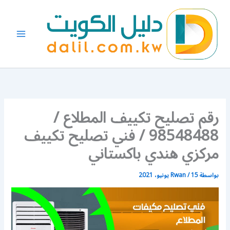
خطي
لى
لمحتوى
رقم تصليح تكييف المطلاع /
98548488 / فني تصليح تكييف
مركزي هندي باكستاني
بواسطة
15 يونيو، 2021
/
Rwan