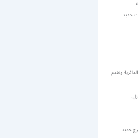
ة
ت حديد.
لدائرية ونقدم
ل.
درج حديد