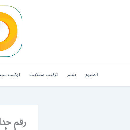
خطي
لى
لمحتوى
المنيوم
بنشر
تركيب ستلايت
تركيب سير