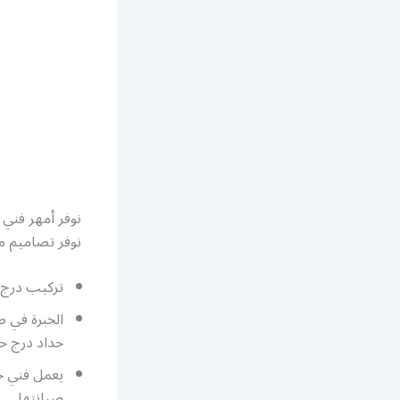
نوفر أمهر فني
نوفر تصاميم مت
تركيب درج 
حداد درج حد
يعمل فني ح
صيانتها