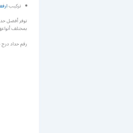
تركيب
ارفف
نوفر أفضل حداد
بمختلف أنواعها وموديلاتها ونع
رقم حداد درج ح