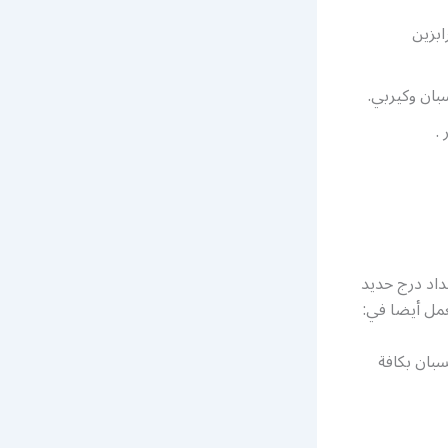
ابزين
بان وكيربي.
.
اد درج حديد
مل أيضا في:
سبان بكافة