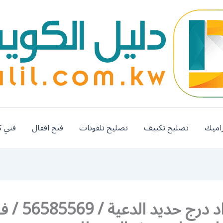
اميك
تصليح تكييف
تصليح تلفونات
فتح اقفال
فني ك
رقم حداد درج حديد الدعية