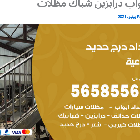
واب درابزين شباك مظلات
R