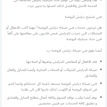
هذا ونسعى دوما الى توفير حداد شبابيك رخيص بالاضافة الى
الخدمة الامثل والافضل لذلك اتصلوا بنا بدون تردد.
فني تصليح درايش الروضة
هل تريدون خدمات فني صيانة درايش الروضة؟ مهما كانت الاعطال أو
المشكلات التي تحدث للدرايش فنحن قادرون على معالجتها على أكفأ
فني حداد شبابيك الروضة.
أيضا يقوم فني صيانة درايش الروضة ب:
فك الاقفال أو المقابض للدرايش وتغيرها أو اصلاحها.
صيانة الدرايش للشركات أو المحلات التجارية وأيضا للمنازل والفلل
والفنادق.
فني صيانة درايش الروضة مستعد لتلبية كل خدماتكم واينما كنتم
في اسواق الروضة أو الكويت لذلك بادروا الان الى طلبنا.
نوفر أيضا تركيب نوافذ المنيوم وكافة أعمال مطابخ المنازل والفنادق
و تطبيق كافة الخدمات عبر فنيين مختصين