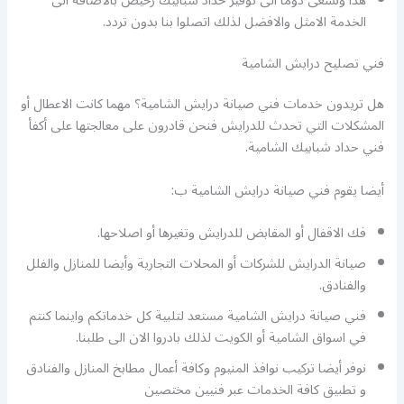
هذا ونسعى دوما الى توفير حداد شبابيك رخيص بالاضافة الى
الخدمة الامثل والافضل لذلك اتصلوا بنا بدون تردد.
فني تصليح درايش الشامية
هل تريدون خدمات فني صيانة درايش الشامية؟ مهما كانت الاعطال أو
المشكلات التي تحدث للدرايش فنحن قادرون على معالجتها على أكفأ
فني حداد شبابيك الشامية.
أيضا يقوم فني صيانة درايش الشامية ب:
فك الاقفال أو المقابض للدرايش وتغيرها أو اصلاحها.
صيانة الدرايش للشركات أو المحلات التجارية وأيضا للمنازل والفلل
والفنادق.
فني صيانة درايش الشامية مستعد لتلبية كل خدماتكم واينما كنتم
في اسواق الشامية أو الكويت لذلك بادروا الان الى طلبنا.
نوفر أيضا تركيب نوافذ المنيوم وكافة أعمال مطابخ المنازل والفنادق
و تطبيق كافة الخدمات عبر فنيين مختصين