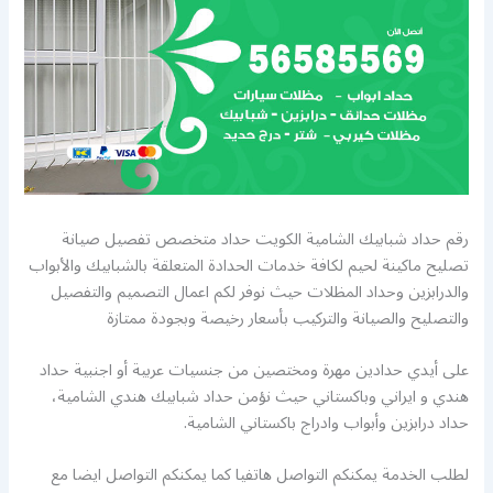
رقم حداد شبابيك الشامية الكويت حداد متخصص تفصيل صيانة
تصليح ماكينة لحيم لكافة خدمات الحدادة المتعلقة بالشبابيك والأبواب
والدرابزين وحداد المظلات حيث نوفر لكم اعمال التصميم والتفصيل
والتصليح والصيانة والتركيب بأسعار رخيصة وبجودة ممتازة
على أيدي حدادين مهرة ومختصين من جنسيات عربية أو اجنبية حداد
هندي و ايراني وباكستاني حيث نؤمن حداد شبابيك هندي الشامية،
حداد درابزين وأبواب وادراج باكستاني الشامية.
لطلب الخدمة يمكنكم التواصل هاتفيا كما يمكنكم التواصل ايضا مع