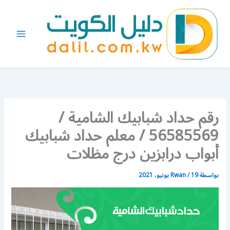
خطي
لى
لمحتوى
رقم حداد شبابيك الشامية /
56585569 / معلم حداد شبابيك
أبواب درابزين درج مظلات
بواسطة
19 يونيو، 2021
/
Rwan