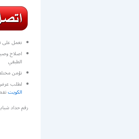
نعمل على تص
اصلاح وصيا
الطبقي
نؤمن مختلف
لطلب عرض س
الكويت
تفضل
رقم حداد شبابي