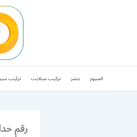
خطي
لى
لمحتوى
المنيوم
بنشر
تركيب ستلايت
تركيب سير