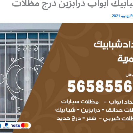
ابيك أبواب درابزين درج مظلات
R