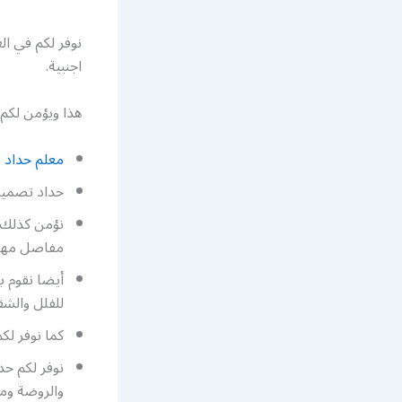
نوفر لكم في ال
اجنبية.
هذا ويؤمن لكم
معلم حداد
ش
حداد تصميم 
نؤمن كذلك 
مفاصل مها 
أيضا نقوم 
للفلل والشق
كما نوفر لك
نوفر لكم حد
والروضة ومب