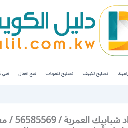
اميك
تصليح تكييف
تصليح تلفونات
فتح اقفال
فني ك
رقم حداد شبابيك العمرية 