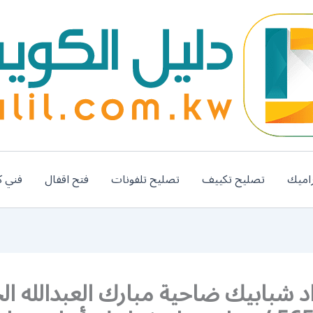
اميك
تصليح تكييف
تصليح تلفونات
فتح اقفال
فني ك
د شبابيك ضاحية مبارك العبدالله الج