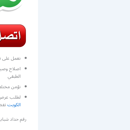
نعمل على تص
اصلاح وصيا
الطبقي
نؤمن مختلف
لطلب عرض س
الكويت
تفضل
رقم حداد شبابي