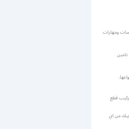
صاصات ومهارات
 تامين
اعها.
تركيب قطع
ابيك من اي