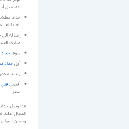
بتفصيل أجمل
حداد مظلات
العبدالله الج
إضافة الى ح
مبارك العبدا
ونوفر
حداد د
أول
حداد در
ولدينا مجم
أفضل
فني ا
سعر .
هذا ونوفر حداد
المجال لذلك ت
وضمن أسواق ضاح