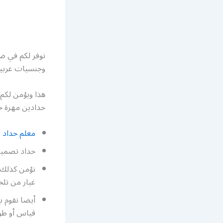
نوفر لكم في ضا
وجنسيات عربية 
هذا ويؤمن لكم
حدادين مهرة ح
معلم حداد
ش
حداد تصميم 
نؤمن كذلك ح
غيار من تل
أيضا نقوم ب
قياس أو طول