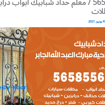
56585569 / معلم حداد شبابيك أبواب درا
لات
R