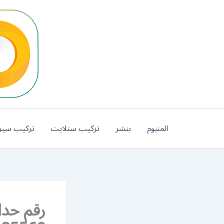
خطي
لى
لمحتوى
المنيوم
بنشر
تركيب ستلايت
تركيب سير
رقم حدا