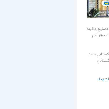
تصليح ماكينة
ث نوفر لكم
باكستاني حيث
اكستاني
لشهداء