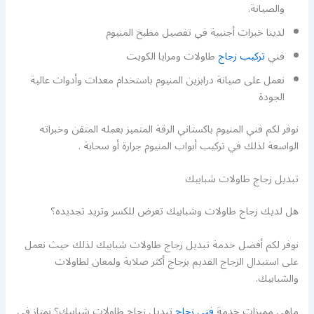
والصيانة.
لدينا خبرات أجنبية في تفصيل مطبخ المنيوم
فني
تركيب زجاج
طاولات ومرايا الكويت
نعمل على صيانة درابزين المنيوم باستخدام معدات وأدوات عالية
الجودة
نوفر لكم فني المنيوم باكستاني الرقة المتميز بعمله المتقن وخبراته
الواسعة لذلك في تركيب أبواب المنيوم جرارة أو سحابة .
تبديل زجاج طاولات شبابيك
هل لديك زجاج طاولات وشبابيك تعرض للكسر وتريد تجديده؟
نوفر لكم أفضل خدمة تبديل زجاج طاولات شبابيك لذلك حيث نعمل
على استبدال الزجاج القديم بزجاج أكثر صلابة ولمعان لطاولات
والشبابيك.
ماهي مميزات خدمة
فني زجاج
تبديل زجاج طاولات شبابيك؟ نمتاز في