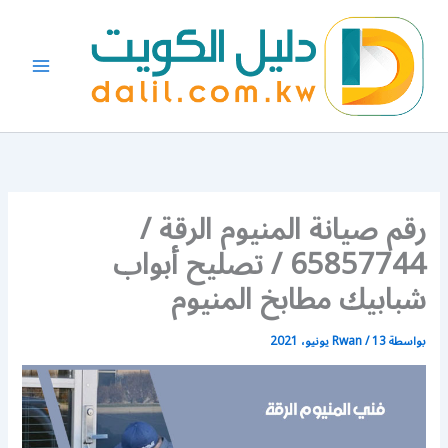
خطي
لى
لمحتوى
رقم صيانة المنيوم الرقة /
65857744 / تصليح أبواب
شبابيك مطابخ المنيوم
بواسطة
13 يونيو، 2021
/
Rwan