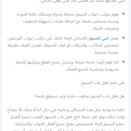
التي نقدمها لذلك عبر أفضل كادر فني وهي كالتالي:
نقوم بتركيب ابواب المنيوم سحابة وجرارة وبسكك عالية الجودة
ومثبته بمسامير دقيقة مع اضافة فتحات لسهولة التنظيف
وتصريف المياه.
يعمل
فني المنيوم
باكستاني الرقة لذلك على تركيب ابواب اكورديون
مخصص للمكاتب والشركات او غرف الضيوف لفصل الغرف بطريقة
عصرية ومميزة.
كما نوفر أيضا خدمة صيانة وتبديل جميع القطع وتركيبها بأسعار
مدروسة ومناسبة لجميع العملاء
فني فتح قفل باب المنيوم
هل قفل باب المنيوم وعلقت خارجا ولم تستطيع فتحه؟
دائما ما نواجه مثل هذه المشاكل وخاصة في حال كنا لا نملك الا مفتاح
واحد لذلك نوفر لكم خدمة فتح قفل باب المنيوم الكويت بخبرة أفضل
معلم المنيوم الرقة المتخصص بفتح جميع أقفال الابواب والشبابيك
بحرفية وسرعة عالية ومن دون الحاجة لكسر القفل أو إحداث أي خدش