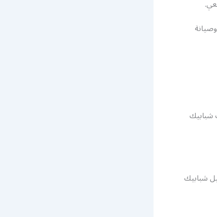
عي.
وصيانة
ب شبابيك
صيل شبابيك