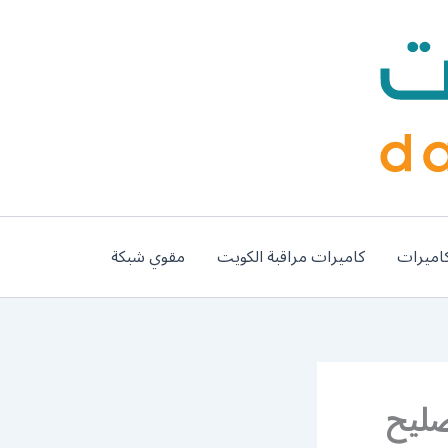
اميرات
كاميرات مراقبة الكويت
مقوي شبكة
رقعي / 65857744 / تصليح