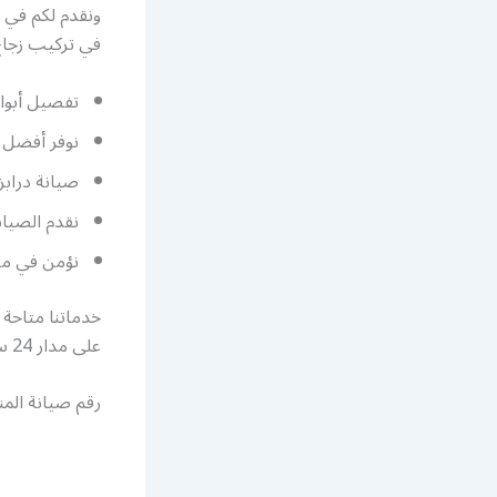
ونقدم لكم في ش
في تركيب زجاج 
تفصيل أبواب
نوفر أفضل ا
صيانة درابز
نقدم الصيان
نؤمن في مصن
خدماتنا متاحة 
على مدار 24 ساعة وطيلة أيام الأسبوع، ونوفر لكم أحدث الموديلات العصرية وبأسعار رخيصة جداً.
رقم صيانة المن