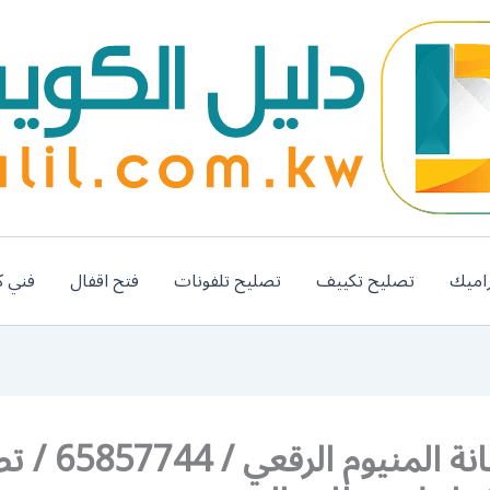
اميك
تصليح تكييف
تصليح تلفونات
فتح اقفال
فني ك
رقم صيانة المنيوم ال