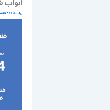
أبواب ش
بواسطة
13 يونيو، 2021
/
wan