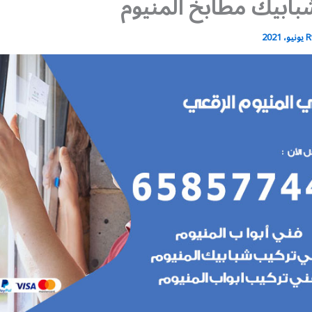
بابيك مطابخ المنيوم
R