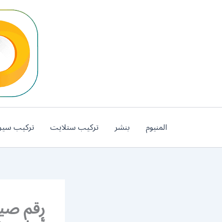
خطي
لى
لمحتوى
المنيوم
بنشر
تركيب ستلايت
تركيب سير