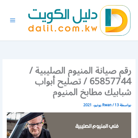
خطي
لى
لمحتوى
رقم صيانة المنيوم الصليبية /
65857744 / تصليح أبواب
شبابيك مطابخ المنيوم
بواسطة
13 يونيو، 2021
/
Rwan