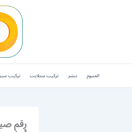
خطي
لى
لمحتوى
المنيوم
بنشر
تركيب ستلايت
تركيب سير