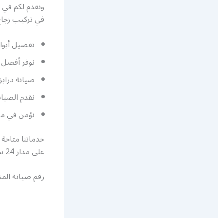
ونقدم لكم في ش
في تركيب زجاج 
تفصيل أبواب
نوفر أفضل ا
صيانة درابز
نقدم الصيان
نؤمن في مصن
خدماتنا متاحة 
على مدار 24 ساعة وطيلة أيام الأسبوع، ونوفر لكم أحدث الموديلات العصرية وبأسعار رخيصة جداً.
رقم صيانة المني