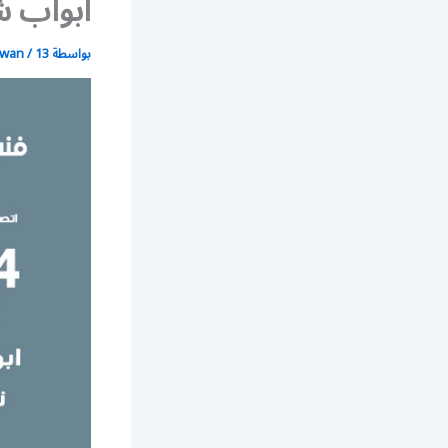
أبواب ش
بواسطة
13 يونيو، 2021
/
wan