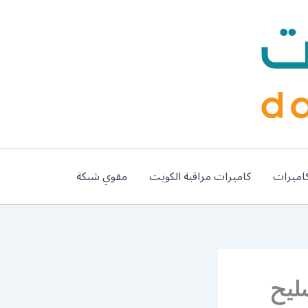
اميرات
كاميرات مراقبة الكويت
مقوي شبكة
ة / 65857744 / تصليح