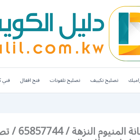
اميك
تصليح تكييف
تصليح تلفونات
فتح اقفال
فني ك
رقم صيانة المنيوم النزه