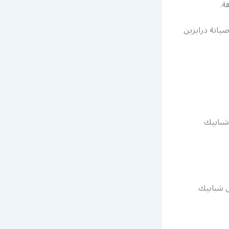
ة.
صيانة درابزين
 شبابيك
يل شبابيك