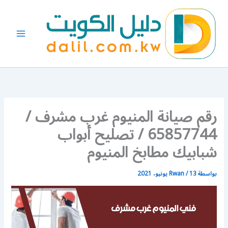
خطي
لى
لمحتوى
رقم صيانة المنيوم غرب مشرف /
65857744 / تصليح أبواب
شبابيك مطابخ المنيوم
بواسطة
13 يونيو، 2021
/
Rwan