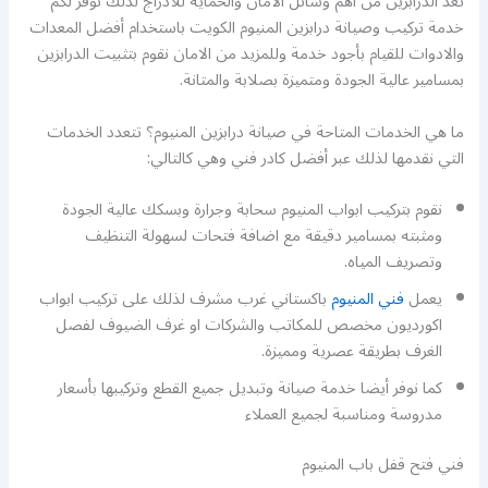
تعد الدرابزين من أهم وسائل الامان والحماية للأدراج لذلك نوفر لكم
خدمة تركيب وصيانة درابزين المنيوم الكويت باستخدام أفضل المعدات
والادوات للقيام بأجود خدمة وللمزيد من الامان نقوم بتثبيت الدرابزين
بمسامير عالية الجودة ومتميزة بصلابة والمتانة.
ما هي الخدمات المتاحة في صيانة درابزين المنيوم؟ تتعدد الخدمات
التي نقدمها لذلك عبر أفضل كادر فني وهي كالتالي:
نقوم بتركيب ابواب المنيوم سحابة وجرارة وبسكك عالية الجودة
ومثبته بمسامير دقيقة مع اضافة فتحات لسهولة التنظيف
وتصريف المياه.
يعمل
فني المنيوم
باكستاني غرب مشرف لذلك على تركيب ابواب
اكورديون مخصص للمكاتب والشركات او غرف الضيوف لفصل
الغرف بطريقة عصرية ومميزة.
كما نوفر أيضا خدمة صيانة وتبديل جميع القطع وتركيبها بأسعار
مدروسة ومناسبة لجميع العملاء
فني فتح قفل باب المنيوم