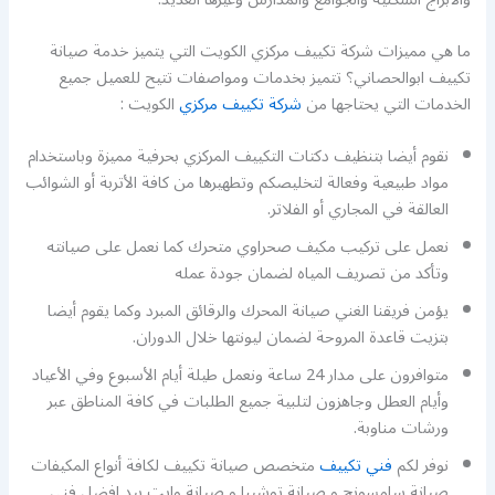
ما هي مميزات شركة تكييف مركزي الكويت التي يتميز خدمة صيانة
تكييف ابوالحصاني؟ تتميز بخدمات ومواصفات تتيح للعميل جميع
الخدمات التي يحتاجها من
شركة تكييف مركزي
الكويت :
نقوم أيضا بتنظيف دكتات التكييف المركزي بحرفية مميزة وباستخدام
مواد طبيعية وفعالة لتخليصكم وتطهيرها من كافة الأتربة أو الشوائب
العالقة في المجاري أو الفلاتر.
نعمل على تركيب مكيف صحراوي متحرك كما نعمل على صيانته
وتأكد من تصريف المياه لضمان جودة عمله
يؤمن فريقنا الغني صيانة المحرك والرقائق المبرد وكما يقوم أيضا
بتزيت قاعدة المروحة لضمان ليونتها خلال الدوران.
متوافرون على مدار 24 ساعة ونعمل طيلة أيام الأسبوع وفي الأعياد
وأيام العطل وجاهزون لتلبية جميع الطلبات في كافة المناطق عبر
ورشات مناوبة.
نوفر لكم
فني تكييف
متخصص صيانة تكييف لكافة أنواع المكيفات
صيانة سامسونج و صيانة توشيبا و صيانة وايت بيد افضل فني