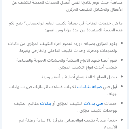
متناهية حيث نوفر لكادرنا الفني أفضل المعدات الحديثة للكشف عن
الأعطال والمشاكل التكييف المركزي
ما هي خدمات المتاحة في صيانة تكييف الغانم ابوالحصاني؟ تتيح لكم
هذه الخدمة الاستفادة من عدة مزايا ومن اهمها:
يقوم المركزي بصيانة دورية لجميع اجزاء التكييف المركزي من دكتات
وتمديدات ومحرك وحدات تكييف الداخلي والخارجي وغيرها.
نقوم أيضا بتعهد الابراج السكنية والمنشئات الحيوية والصناعية
بتركيب أحدث انواع التكييف المركزي
تبديل القطع التالفة بقطع أصلية وبأسعار رمزية
أول فني
صيانة طباخات
ثلاجات غسالات اتوماتيك فريزات برادات
جولة .
خدمات
فني بدالات
التكييف المركزي أو
بدالات
مفاتيح المكيف
ووحدات تكييف مركزى .
خدمة صيانة تكييف ابوالحصاني متوفرة ٢٤ ساعة وطيلة ايام
الأسبوع