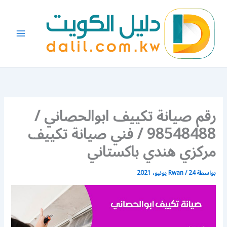
خطي
لى
لمحتوى
رقم صيانة تكييف ابوالحصاني /
98548488 / فني صيانة تكييف
مركزي هندي باكستاني
بواسطة
24 يونيو، 2021
/
Rwan