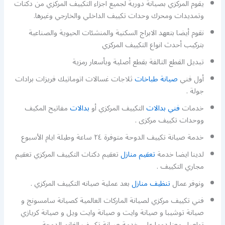
يقوم المركزي بصيانة دورية لجميع اجزاء التكييف المركزي من دكتات
وتمديدات ومحرك وحدات تكييف الداخلي والخارجي وغيرها.
نقوم أيضا بتعهد الابراج السكنية والمنشئات الحيوية والصناعية
بتركيب أحدث انواع التكييف المركزي
تبديل القطع التالفة بقطع أصلية وبأسعار رمزية
أول فني
صيانة طباخات
ثلاجات غسالات اتوماتيك فريزات برادات
جولة .
خدمات
فني بدالات
التكييف المركزي أو
بدالات
مفاتيح المكيف
ووحدات تكييف مركزى .
خدمة صيانة تكييف الدوحة متوفرة ٢٤ ساعة وطيلة ايام الأسبوع
لدينا ايضا خدمة
تعقيم منازل
تعقيم دكتات التكييف المركزي تعقيم
مجاري التكييف .
ونوفر عمال
تنظيف منازل
بعد عملية صيانه التكييف المركزي .
فني تكييف مركزي لصيانة الماركات العالمية كصيانة سامسونج و
صيانة توشيبا و صيانة وايت و صيانة وايت ويل و صيانة كريازي
تواصل معنا دوما على خدمة صيانة تكييف الغانم الدوحة