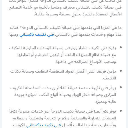
هل تبحث عن فني صيانة تكييف باكستاني الدوحة متميز؟ يتوافر لدينا
فني صيانة تكييف باكستاني محترف ومتميز بالخبرة مع خدمة التصليح
الأعطال المعقدة والكبيرة بحلول بسيطة وبسرعة مثالية.
ما هي المزايا التي يقدمها فني صيانة تكييف باكستاني الدوحة؟ هناك
عدة مهام وخدمات يقدمها فني باكستاني
فني تكييف باكستاني
ومنها:
يقوم فني تكييف شاطر ورخيص بصيانة الوحدات الخارجية للمكيف
مع صيانة نظام التصريف التالف أو تبديل الخراطيم أو تنظيفها
وسحب الأوساخ المتراكمة في داخلها.
يؤمن فريقنا الفني أفضل المواد التنظيفية لتنظيف وصيانة دكتات
التكييف.
يوفر فني تكييف خدمة صيانة الفلاتر ووحدات المنفصلة للتكييف
المركزي وصيانة فلاتر الهواء وصيانة ألواح الدكت المركزية بجودة
عالية ومميزة.
نوفر لكم أيضا فني صيانة تكييف الدوحة عبر خدمات متنوعة لكافة
المنشآت التجارية والصناعية والابراج التجارية والسكنية والمطاعم
وبأسعار رخيصة جدا لطلب أفضل
فني تكييف باكستاني
الكويت