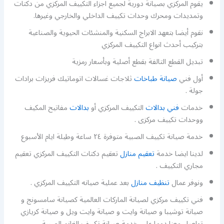
يقوم المركزي بصيانة دورية لجميع اجزاء التكييف المركزي من دكتات
وتمديدات ومحرك وحدات تكييف الداخلي والخارجي وغيرها.
نقوم أيضا بتعهد الابراج السكنية والمنشئات الحيوية والصناعية
بتركيب أحدث انواع التكييف المركزي
تبديل القطع التالفة بقطع أصلية وبأسعار رمزية
أول فني
صيانة طباخات
ثلاجات غسالات اتوماتيك فريزات برادات
جولة .
خدمات
فني بدالات
التكييف المركزي أو
بدالات
مفاتيح المكيف
ووحدات تكييف مركزى .
خدمة صيانة تكييف الصبية متوفرة ٢٤ ساعة وطيلة ايام الأسبوع
لدينا ايضا خدمة
تعقيم منازل
تعقيم دكتات التكييف المركزي تعقيم
مجاري التكييف .
ونوفر عمال
تنظيف منازل
بعد عملية صيانه التكييف المركزي .
فني تكييف مركزي لصيانة الماركات العالمية كصيانة سامسونج و
صيانة توشيبا و صيانة وايت و صيانة وايت ويل و صيانة كريازي
تواصل معنا دوما على خدمة صيانة تكييف الغانم الصبية