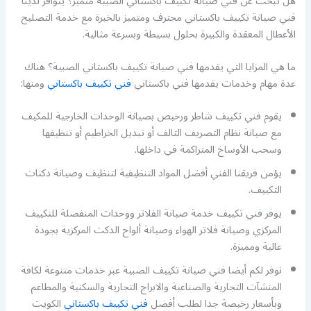
هل تبحث عن فني صيانة تكييف باكستاني الصبية متميز؟ يتوافر لدينا
فني صيانة تكييف باكستاني محترف ومتميز بالخبرة مع خدمة التصليح
الأعطال المعقدة والكبيرة بحلول بسيطة وبسرعة مثالية.
ما هي المزايا التي يقدمها فني صيانة تكييف باكستاني الصبية؟ هناك
عدة مهام وخدمات يقدمها فني باكستاني
فني تكييف باكستاني
ومنها:
يقوم فني تكييف شاطر ورخيص بصيانة الوحدات الخارجية للمكيف
مع صيانة نظام التصريف التالف أو تبديل الخراطيم أو تنظيفها
وسحب الأوساخ المتراكمة في داخلها.
يؤمن فريقنا الفني أفضل المواد التنظيفية لتنظيف وصيانة دكتات
التكييف.
يوفر فني تكييف خدمة صيانة الفلاتر ووحدات المنفصلة للتكييف
المركزي وصيانة فلاتر الهواء وصيانة ألواح الدكت المركزية بجودة
عالية ومميزة.
نوفر لكم أيضا فني صيانة تكييف الصبية عبر خدمات متنوعة لكافة
المنشآت التجارية والصناعية والابراج التجارية والسكنية والمطاعم
وبأسعار رخيصة جدا لطلب أفضل
فني تكييف باكستاني
الكويت