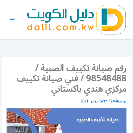
خطي
لى
لمحتوى
رقم صيانة تكييف الصبية /
98548488 / فني صيانة تكييف
مركزي هندي باكستاني
بواسطة
24 يونيو، 2021
/
Rwan