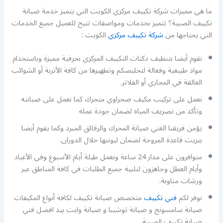
ما هي مميزات شركة تكييف مركزي الكويت التي يتميز خدمة صيانة
تكييف الصبية؟ تتميز بخدمات ومواصفات تتيح للعميل جميع الخدمات
التي يحتاجها من
شركة تكييف مركزي
الكويت :
نقوم أيضا بتنظيف دكتات التكييف المركزي بحرفية مميزة وباستخدام
مواد طبيعية وفعالة لتخليصكم وتطهيرها من كافة الأتربة أو الشوائب
العالقة في المجاري أو الفلاتر.
نعمل على تركيب مكيف صحراوي متحرك كما نعمل على صيانته
وتأكد من تصريف المياه لضمان جودة عمله
يؤمن فريقنا الغني صيانة المحرك والرقائق المبرد وكما يقوم أيضا
بتزيت قاعدة المروحة لضمان ليونتها خلال الدوران.
متوافرون على مدار 24 ساعة ونعمل طيلة أيام الأسبوع وفي الأعياد
وأيام العطل وجاهزون لتلبية جميع الطلبات في كافة المناطق عبر
ورشات مناوبة.
نوفر لكم
فني تكييف
متخصص صيانة تكييف لكافة أنواع المكيفات
صيانة سامسونج و صيانة توشيبا و صيانة وايت بيد افضل فني
صيانة تكييف الصبية