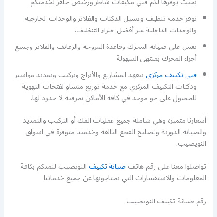
بحيث يوفرها لكم فني مكيفات شاطر ورخيص جاهز لخدمتكم
نوفر خدمة تنظيف وغسيل الدكتات والفلاتر والوحدات الخارجية
والوحدات الداخلية عبر أفضل خبراء التنظيف.
نعمل على صيانة المحرك وقاعدة المروحة والزعانف والفلاتر وجميع
أجزاء المحرك بمنتهى السهولة
فني تكييف مركزي
يتعهد المشاريع والأبراج وتركيب وتمديد مواسير
ودكتات التكييف المركزي مع خدمة توزيع متساو لفتحات التهوية
للحصول على جو موحد في كافة الأماكن بحرفية لا حدود لها.
أسعارنا متميزة وهي شاملة جميع عمليات الفك أو التركيب والتمديد
والصيانة الدورية وتصليح القطع التالفة وخدمتنا متوفرة في اسواق
النويصيب.
تواصلوا معنا على رقم هاتف
صيانة تكييف
النويصيب لنمدكم بكافة
المعلومات والاستفسارات التي تحتاجونها عن جميع خدماتنا
رقم صيانة تكييف النويصيب