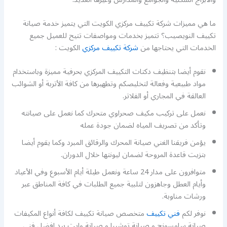
ما هي مميزات شركة تكييف مركزي الكويت التي يتميز خدمة صيانة
تكييف النويصيب؟ تتميز بخدمات ومواصفات تتيح للعميل جميع
الخدمات التي يحتاجها من
شركة تكييف مركزي
الكويت :
نقوم أيضا بتنظيف دكتات التكييف المركزي بحرفية مميزة وباستخدام
مواد طبيعية وفعالة لتخليصكم وتطهيرها من كافة الأتربة أو الشوائب
العالقة في المجاري أو الفلاتر.
نعمل على تركيب مكيف صحراوي متحرك كما نعمل على صيانته
وتأكد من تصريف المياه لضمان جودة عمله
يؤمن فريقنا الغني صيانة المحرك والرقائق المبرد وكما يقوم أيضا
بتزيت قاعدة المروحة لضمان ليونتها خلال الدوران.
متوافرون على مدار 24 ساعة ونعمل طيلة أيام الأسبوع وفي الأعياد
وأيام العطل وجاهزون لتلبية جميع الطلبات في كافة المناطق عبر
ورشات مناوبة.
نوفر لكم
فني تكييف
متخصص صيانة تكييف لكافة أنواع المكيفات
صيانة سامسونج و صيانة توشيبا و صيانة وايت بيد افضل فني