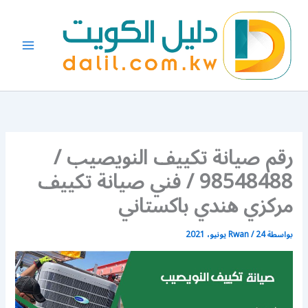
خطي
لى
لمحتوى
رقم صيانة تكييف النويصيب /
98548488 / فني صيانة تكييف
مركزي هندي باكستاني
بواسطة
24 يونيو، 2021
/
Rwan