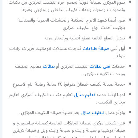
يقوم المركزي بصيانة دورية لجميع اجزاء التكييف المركزي من دكتات
وتمديدات ومحرك وحدات تكييف الداخلي والخارجي وغيرها.
نقوم أيضا بتعهد الابراج السكنية والمنشئات الحيوية والصناعية
بتركيب أحدث انواع التكييف المركزي
تبديل القطع التالفة بقطع أصلية وبأسعار رمزية
أول فني
صيانة طباخات
ثلاجات غسالات اتوماتيك فريزات برادات
جولة .
خدمات
فني بدالات
التكييف المركزي أو
بدالات
مفاتيح المكيف
ووحدات تكييف مركزى .
خدمة صيانة تكييف خيطان متوفرة ٢٤ ساعة وطيلة ايام الأسبوع
لدينا ايضا خدمة
تعقيم منازل
تعقيم دكتات التكييف المركزي تعقيم
مجاري التكييف .
ونوفر عمال
تنظيف منازل
بعد عملية صيانه التكييف المركزي .
فني تكييف مركزي لصيانة الماركات العالمية كصيانة سامسونج و
صيانة توشيبا و صيانة وايت و صيانة وايت ويل و صيانة كريازي
تواصل معنا دوما على خدمة صيانة تكييف الغانم خيطان