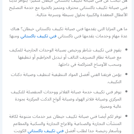
هل تبحث عن فني صيانة تكييف باكستاني خيطان متميز؟ يتوافر لدينا
فني صيانة تكييف باكستاني محترف ومتميز بالخبرة مع خدمة التصليح
الأعطال المعقدة والكبيرة بحلول بسيطة وبسرعة مثالية.
ما هي المزايا التي يقدمها فني صيانة تكييف باكستاني خيطان؟ هناك
عدة مهام وخدمات يقدمها فني باكستاني
فني تكييف باكستاني
ومنها:
يقوم فني تكييف شاطر ورخيص بصيانة الوحدات الخارجية للمكيف
مع صيانة نظام التصريف التالف أو تبديل الخراطيم أو تنظيفها
وسحب الأوساخ المتراكمة في داخلها.
يؤمن فريقنا الفني أفضل المواد التنظيفية لتنظيف وصيانة دكتات
التكييف.
يوفر فني تكييف خدمة صيانة الفلاتر ووحدات المنفصلة للتكييف
المركزي وصيانة فلاتر الهواء وصيانة ألواح الدكت المركزية بجودة
عالية ومميزة.
نوفر لكم أيضا فني صيانة تكييف خيطان عبر خدمات متنوعة لكافة
المنشآت التجارية والصناعية والابراج التجارية والسكنية والمطاعم
وبأسعار رخيصة جدا لطلب أفضل
فني تكييف باكستاني
الكويت