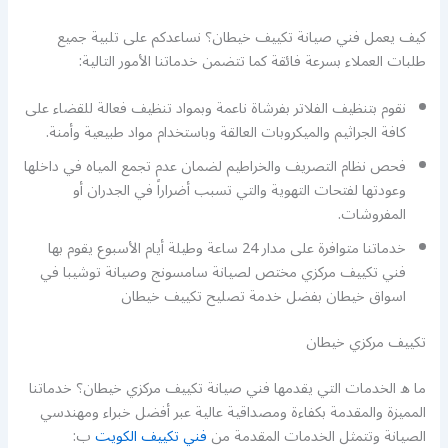
كيف يعمل فني صيانة تكييف خيطان؟ نساعدكم على تلبية جميع
طلبات العملاء بسرعة فائقة كما تتضمن خدماتنا الأمور التالية:
نقوم بتنظيف الفلاتر بفرشاة ناعمة وبمواد تنظيف فعالة للقضاء على
كافة الجراثيم والميكروبات العالقة وباستخدام مواد طبيعية وأمنة.
فحص نظام التصريف والخراطيم لضمان عدم تجمع المياه في داخلها
وعودتها لفتحات التهوية والتي تسبب أضراراً في الجدران أو
المفروشات.
خدماتنا متوافرة على مدار 24 ساعة وطيلة أيام الأسبوع يقوم بها
فني تكييف مركزي مختص لصيانة سامسونج وصيانة توشيبا في
اسواق خيطان بفضل خدمة تصليح تكييف خيطان
تكييف مركزي خيطان
ما ه الخدمات التي يقدمها فني صيانة تكييف مركزي خيطان؟ خدماتنا
المميزة والمقدمة بكفاءة ومصداقية عالية عبر أفضل خبراء ومهندسي
الصيانة وتتمثل الخدمات المقدمة من
فني تكييف الكويت
ب: