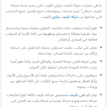
ما هي مميزات شركة تكييف مركزي الكويت التي يتميز خدمة صيانة
تكييف خيطان؟ تتميز بخدمات ومواصفات تتيح للعميل جميع الخدمات
التي يحتاجها من
شركة تكييف مركزي
الكويت :
نقوم أيضا بتنظيف دكتات التكييف المركزي بحرفية مميزة وباستخدام
مواد طبيعية وفعالة لتخليصكم وتطهيرها من كافة الأتربة أو الشوائب
العالقة في المجاري أو الفلاتر.
نعمل على تركيب مكيف صحراوي متحرك كما نعمل على صيانته
وتأكد من تصريف المياه لضمان جودة عمله
يؤمن فريقنا الغني صيانة المحرك والرقائق المبرد وكما يقوم أيضا
بتزيت قاعدة المروحة لضمان ليونتها خلال الدوران.
متوافرون على مدار 24 ساعة ونعمل طيلة أيام الأسبوع وفي الأعياد
وأيام العطل وجاهزون لتلبية جميع الطلبات في كافة المناطق عبر
ورشات مناوبة.
نوفر لكم
فني تكييف
متخصص صيانة تكييف لكافة أنواع المكيفات
صيانة سامسونج و صيانة توشيبا و صيانة وايت بيد افضل فني
صيانة تكييف خيطان