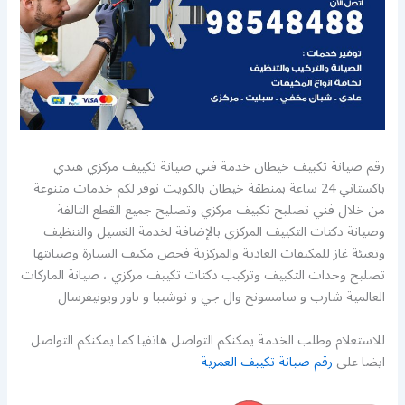
رقم صيانة تكييف خيطان خدمة فني صيانة تكييف مركزي هندي
باكستاني 24 ساعة بمنطقة خيطان بالكويت نوفر لكم خدمات متنوعة
من خلال فني تصليح تكييف مركزي وتصليح جميع القطع التالفة
وصيانة دكتات التكييف المركزي بالإضافة لخدمة الغسيل والتنظيف
وتعبئة غاز للمكيفات العادية والمركزية فحص مكيف السيارة وصيانتها
تصليح وحدات التكييف وتركيب دكتات تكييف مركزي ، صيانة الماركات
العالمية شارب و سامسونج وال جي و توشيبا و باور ويونيفرسال
للاستعلام وطلب الخدمة يمكنكم التواصل هاتفيا كما يمكنكم التواصل
ايضا على
رقم صيانة تكييف العمرية