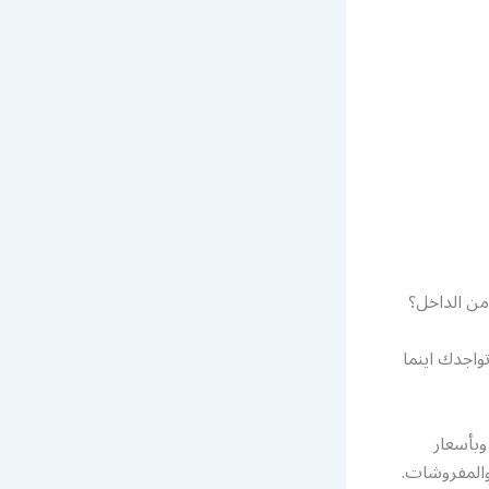
من الداخل؟
اجدك اينما
وبأسعار
والمفروشات.