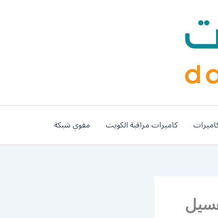
اميرات
كاميرات مراقبة الكويت
مقوي شبكة
 الدوحة / 67661662 / غسيل