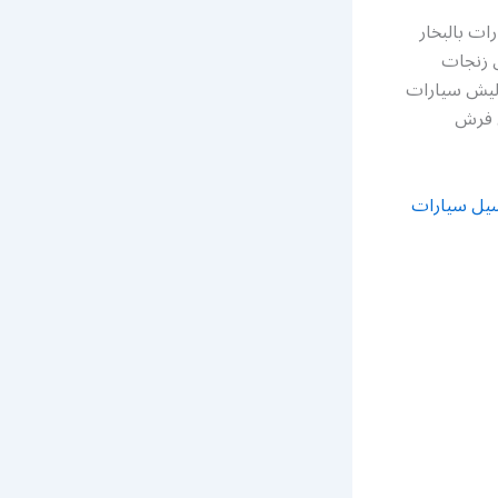
ت بالبخار
 زنجات
وليش سيارات
ل فرش
يل سيارات