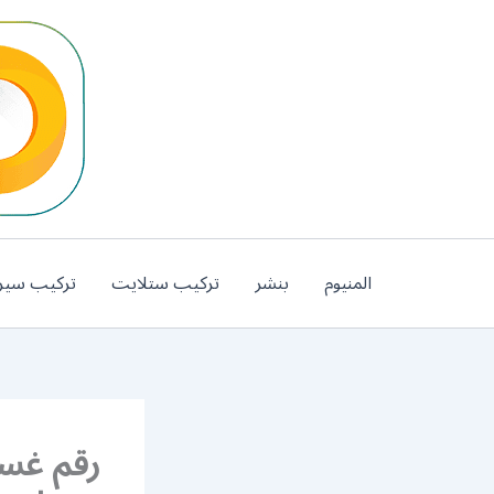
خطي
لى
لمحتوى
المنيوم
بنشر
تركيب ستلايت
تركيب سير