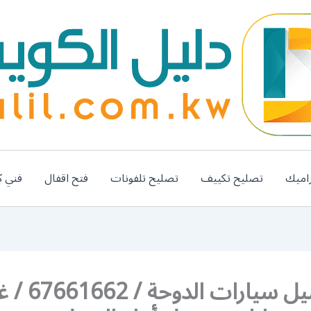
اميك
تصليح تكييف
تصليح تلفونات
فتح اقفال
فني ك
رقم غسيل سيارات