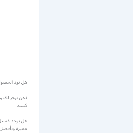
هل تود الحصول
نحن نوفر لك و
كنت.
هل يوجد غسيل س
مميزة وبأفضل أ