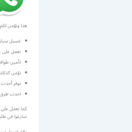
هذا ونؤمن لكم 
غسيل سيارات متنقل 24 ساعة تأتيكم اينما ت
نعمل على غ
تأمين طواق
نؤمن كذلك 
نوفر أحدث ا
احدث طرق غس
كما نعمل على 
سارعوا في طلبن
رقم غسيل سيار