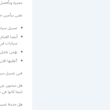
مميزة وبأفضل أ
نعنى بتأمين خ
غسيل سيارا
أيضا القيا
سيارات في 
نؤمن عامل
‘أطلبها الان غسيل سيارات VIP وتمت
فني غسيل سيار
هل تبحثون عن خ
اينما كانوا في
هل خدمة غسيل 