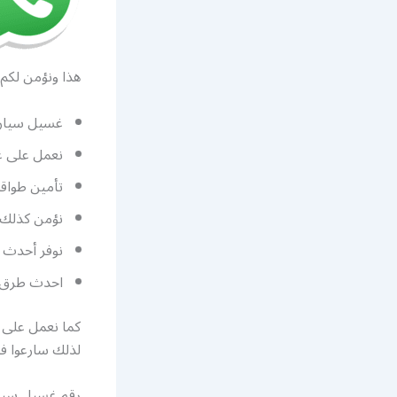
هذا ونؤمن لكم 
غسيل سيارات متنقل 24 ساعة تأتيكم اينما توا
نعمل على غ
تأمين طواق
نؤمن كذلك 
نوفر أحدث ا
احدث طرق غس
كما نعمل على 
لذلك سارعوا في
رقم غسيل سيا