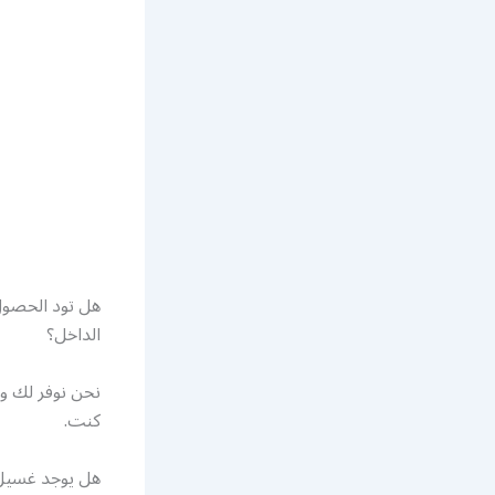
هل تود الحصول
الداخل؟
نحن نوفر لك و
كنت.
هل يوجد غسيل س