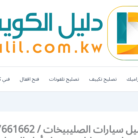
اميك
تصليح تكييف
تصليح تلفونات
فتح اقفال
فني ك