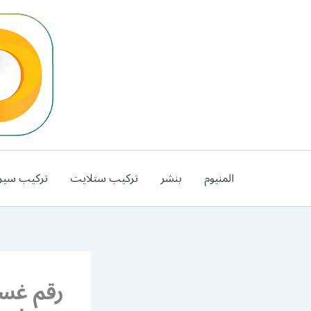
خطي
لى
لمحتوى
المنيوم
بنشر
تركيب ستلايت
تركيب سير