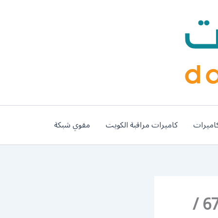
اميرات
كاميرات مراقبة الكويت
مقوي شبكة
رقم غسيل سيارات الصليبيخات / 67661662 /