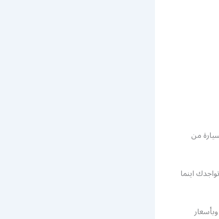
يارة من
اجدك اينما
وبأسعار