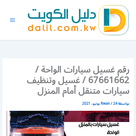
خطي
لى
لمحتوى
رقم غسيل سيارات الواحة /
67661662 / غسيل وتنظيف
سيارات متنقل أمام المنزل
بواسطة
24 يونيو، 2021
/
Rwan