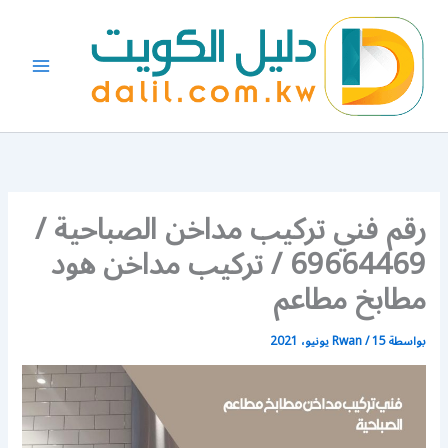
خطي
لى
لمحتوى
رقم فني تركيب مداخن الصباحية /
69664469 / تركيب مداخن هود
مطابخ مطاعم
بواسطة
15 يونيو، 2021
/
Rwan