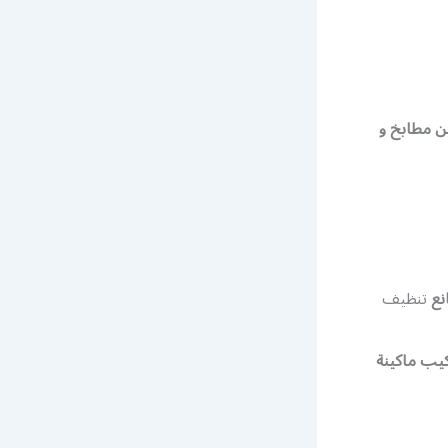
ن مطابخ و
نع
تنظيف
كيب ماكينة