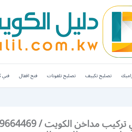
اميك
تصليح تكييف
تصليح تلفونات
فتح اقفال
فني ك