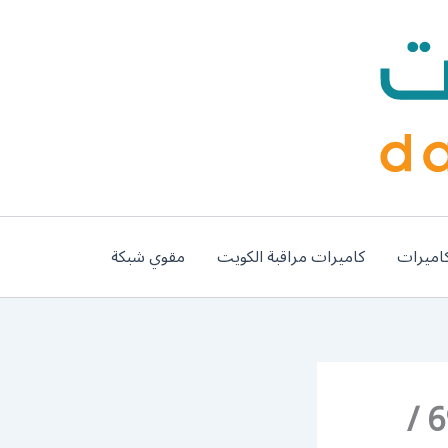
اميرات
كاميرات مراقبة الكويت
مقوي شبكة
رقم فني تركيب مداخن الكويت / 69664469 /