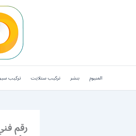
خطي
لى
لمحتوى
المنيوم
بنشر
تركيب ستلايت
تركيب سير