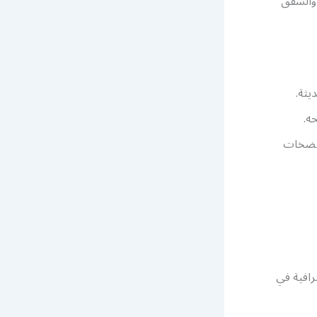
 والشقق
يثة.
ه.
 مضخات
رافية في