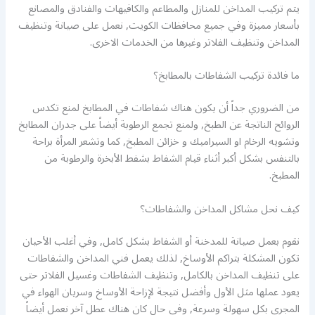
يتم تركيب المداخن للمنازل والمطاعم والكافيهات والفنادق والمصانع
بأسعار مميزة وفي جميع محافظات الكويت, نعمل على صيانة وتنظيف
المداخن وتنظيف الفلاتر وغيرها من الخدمات الاخرى.
ما فائدة تركيب الشفاطات بالمطابخ؟
من الضروري جداً أن يكون هناك شفاطات في المطابخ لمنع تكدس
الروائح الناتجة عن الطبخ, ولمنع تجمع الرطوبة أيضاً على جدران المطابخ
وتشويه الرخام او السيراميك و خزائن المطبخ, كما وتشعر المرأة براحة
بالتنفس بشكل أكبر أثناء قيام الشفاط بشفط الأبخرة والرطوبة من
المطبخ.
كيف نحل مشاكل المداخن والشفاطات؟
نقوم بعمل صيانة للمدخنة أو الشفاط بشكل كامل, وفي أغلب الأحيان
تكون المشكلة بتراكم الأوساخ, لذلك يعمل فني المداخن والشفاطات
على تنظيف المداخن بالكامل, وتنظيف الشفاطات وغسيل الفلاتر حتى
يعود عملها مثل الأول وأفضل نتيجة لإزاحة الأوساخ وسريان الهواء في
المجرى بكل سهولة وسرعة, وفي حال كان هناك عطل آخر نعمل أيضاً