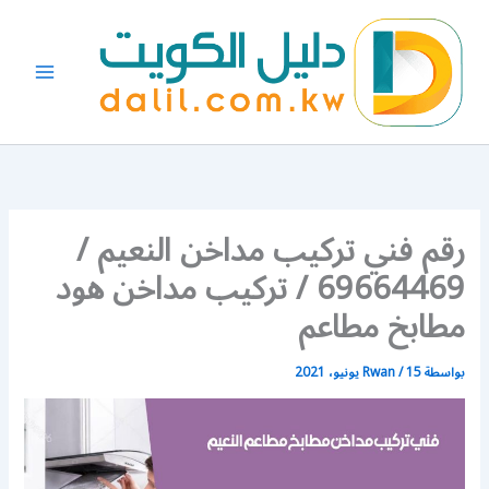
خطي
لى
لمحتوى
رقم فني تركيب مداخن النعيم /
69664469 / تركيب مداخن هود
مطابخ مطاعم
بواسطة
15 يونيو، 2021
/
Rwan