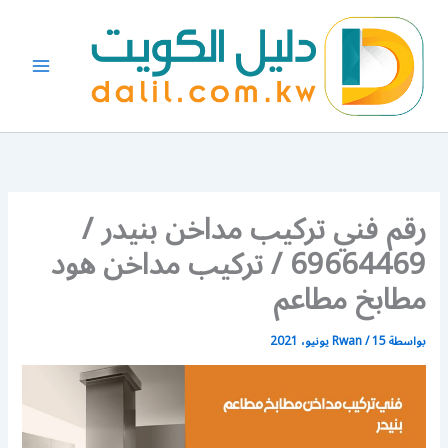
خطي
لى
لمحتوى
رقم فني تركيب مداخن بنيدر /
69664469 / تركيب مداخن هود
مطابخ مطاعم
بواسطة
15 يونيو، 2021
/
Rwan