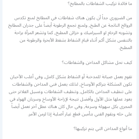
ما فائدة تركيب الشفاطات بالمطابخ؟
من الضروري جداً أن يكون هناك شفاطات في المطابخ لمنع تكدس
الروائح الناتجة عن الطبخ, ولمنع تجمع الرطوبة أيضاً على جدران المطابخ
وتشويه الرخام او السيراميك و خزائن المطبخ, كما وتشعر المرأة براحة
بالتنفس بشكل أكبر أثناء قيام الشفاط بشفط الأبخرة والرطوبة من
المطبخ.
كيف نحل مشاكل المداخن والشفاطات؟
نقوم بعمل صيانة للمدخنة أو الشفاط بشكل كامل, وفي أغلب الأحيان
تكون المشكلة بتراكم الأوساخ, لذلك يعمل فني المداخن والشفاطات
على تنظيف المداخن بالكامل, وتنظيف الشفاطات وغسيل الفلاتر حتى
يعود عملها مثل الأول وأفضل نتيجة لإزاحة الأوساخ وسريان الهواء في
المجرى بكل سهولة وسرعة, وفي حال كان هناك عطل آخر نعمل أيضاً
على حله ويقوم الفني بتأمين قطع غيار أصلية إذا لزمن الأمر.
ما أنواع المداخن التي يتم تركيبها؟