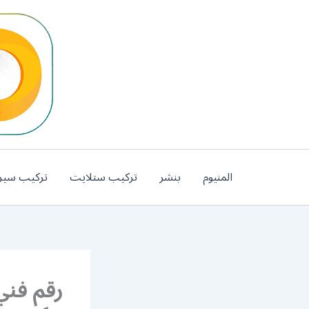
خطي
لى
لمحتوى
المنيوم
بنشر
تركيب ستلايت
تركيب سير