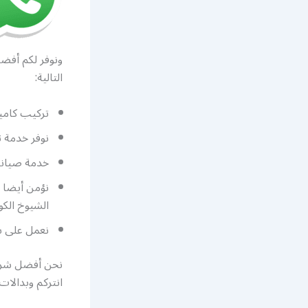
ونوفر لكم أفض
التالية:
تركيب كامير
نوفر خدمة 
خدمة صيانة
نؤمن أيضا 
الشيوخ الك
نعمل على ب
نحن أفضل شرك
انتركم وبدالا