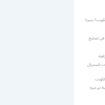
كويت؟ يسرنا
 في تصليح
قبة
ت للسنترال
الكويت
ة ذو خبرة