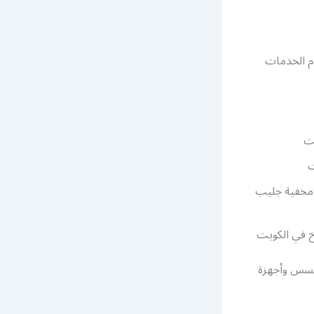
م الخدمات
يت
ت
 مخفية جليب
خ في الكويت
جسس وأجهزة