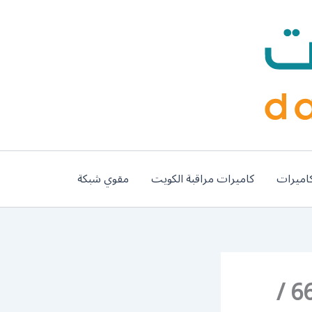
اميرات
كاميرات مراقبة الكويت
مقوي شبكة
رقم فني كاميرات جليب الشيوخ / 66428585 /