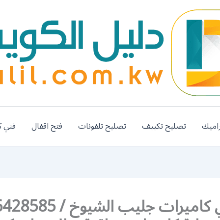
اميك
تصليح تكييف
تصليح تلفونات
فتح اقفال
فني ك