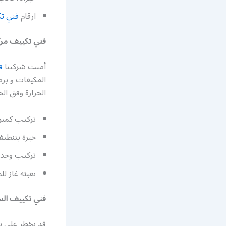
ارقام
فني ت
فني تكييف مرك
أمنت شركتنا
ف
المكيفات و برم
الحرارة وفق الح
تركيب كمبري
خبرة بتنظي
تركيب وحدات
تعبئة غاز لل
فني تكييف الس
قد يخطر على ب