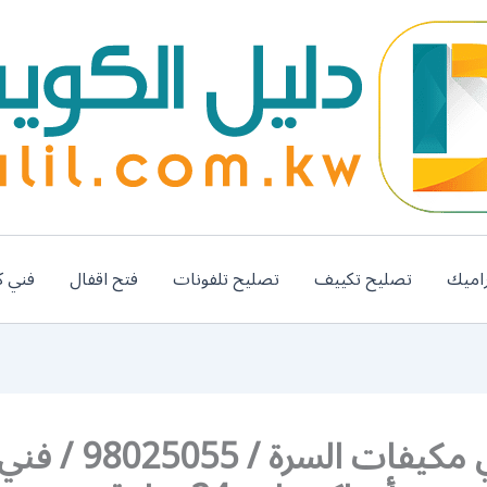
اميك
تصليح تكييف
تصليح تلفونات
فتح اقفال
فني ك
رقم فني مكيفات السرة / 98025055 / فن