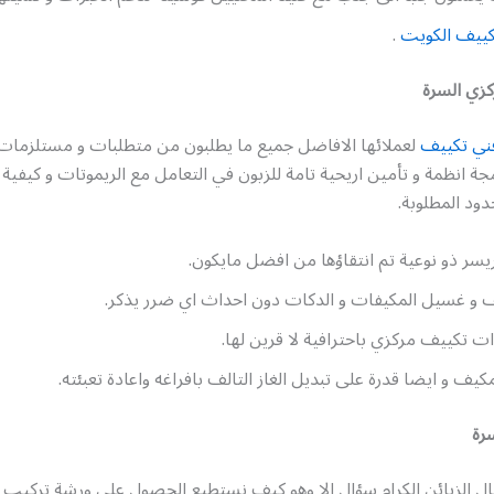
كييف الكويت
.
زي السرة
ني تكييف
لعملائها الافاضل جميع ما يطلبون من متطلبات و مستلزمات
جة انظمة و تأمين اريحية تامة للزبون في التعامل مع الريموتات و كيفي
دود المطلوبة.
سر ذو نوعية تم انتقاؤها من افضل مايكون.
ف و غسيل المكيفات و الدكات دون احداث اي ضرر يذكر.
 تكييف مركزي باحترافية لا قرين لها.
مكيف و ايضا قدرة على تبديل الغاز التالف بافراغه واعادة تعبئته.
رة
ال الزبائن الكرام سؤال الا وهو كيف نستطيع الحصول على ورشة تركيب