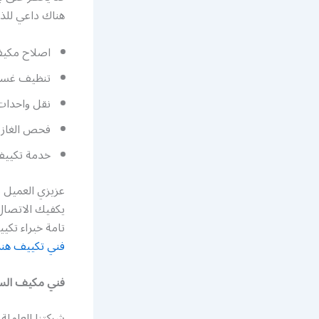
هناك داعي للذه
اصلاح مكيف
تنظيف غسي
نقل واحدات
فحص الغاز 
خدمة تكيي
عزيزي العميل ل
يكفيك الاتصال 
تامة خبراء تك
فني تكييف هن
فني مكيف الس
شركتنا العاملة