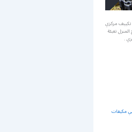
زي هندي أو باكستاني 24 ساعة صيانة تكييف مركزي
منزل تعبئة
ي .
ني مكيفات