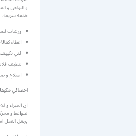
و النواحي و ال
خدمة سريعة.
ورشات لتعبئ
اعطاء كفالة
فني تكييف هندي ي
تنظيف فلاتر
اصلاح و صي
اخصائي مكيفا
ان الخبراء و ا
ضواغط و محركا
يجعل العمل اس