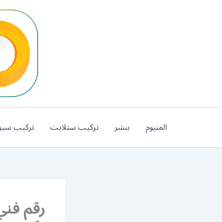
خطي
لى
لمحتوى
المنيوم
بنشر
تركيب ستلايت
تركيب سير