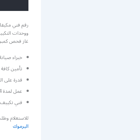
ووحدات التكي
غاز فحص كمبرو
خبراء صيانة
تأمين كافة ق
قدرة على ال
عمل لمدة 24 ساعة متتالية لتأمين كافة متطلباتكم اعزائي العملاء.
فني تكييف 
للاستعلام وطلب
اليرموك