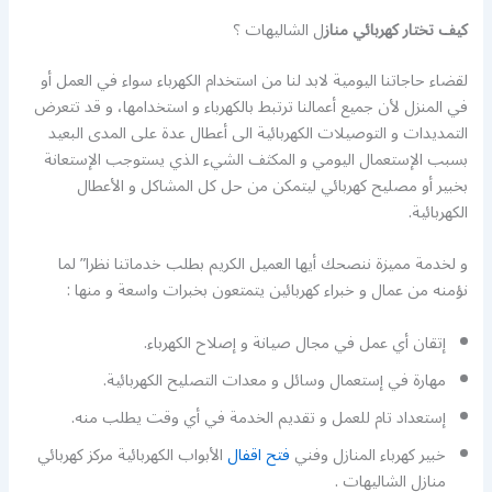
كيف تختار كهربائي
مناز
ل الشاليهات ؟
لقضاء حاجاتنا اليومية لابد لنا من استخدام الكهرباء سواء في العمل أو
في المنزل لأن جميع أعمالنا ترتبط بالكهرباء و استخدامها، و قد تتعرض
التمديدات و التوصيلات الكهربائية الى أعطال عدة على المدى البعيد
بسبب الإستعمال اليومي و المكثف الشيء الذي يستوجب الإستعانة
بخبير أو مصليح كهربائي ليتمكن من حل كل المشاكل و الأعطال
الكهربائية.
و لخدمة مميزة ننصحك أيها العميل الكريم بطلب خدماتنا نظرا” لما
نؤمنه من عمال و خبراء كهربائين يتمتعون بخبرات واسعة و منها :
إتقان أي عمل في مجال صيانة و إصلاح الكهرباء.
مهارة في إستعمال وسائل و معدات التصليح الكهربائية.
إستعداد تام للعمل و تقديم الخدمة في أي وقت يطلب منه.
خبير كهرباء المنازل وفني
فتح اقفال
الأبواب الكهربائية مركز كهربائي
منازل الشاليهات .