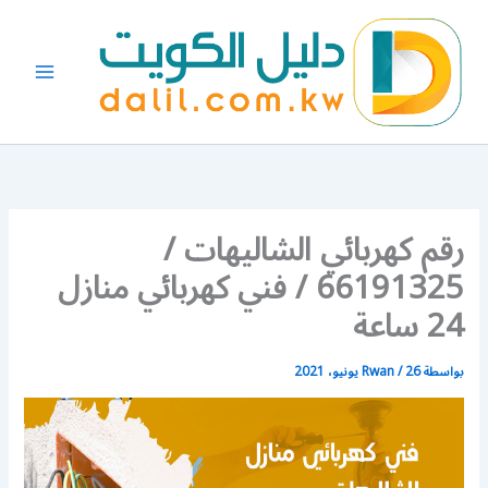
خطي
لى
لمحتوى
رقم كهربائي الشاليهات /
66191325 / فني كهربائي منازل
24 ساعة
بواسطة
26 يونيو، 2021
/
Rwan