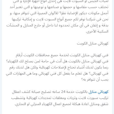
لمبات الجبس أو السبوت لايت هي إحدى أنواع أجهزة الإنارة و التي
تختلف حسب مقاسها و حجمها و صناعتها و نوعيتها و التي تعتبر أحد
أجمل مكونات ديكور الإضاءة نظرا” للألوان المميزة التي تتوافر منها، و
نحن في شركتنا نوفر لكم جميع أنواع السبوت لايت و إمكانية تركيبها
بدقة و إتقان في أي مكان تحددوه لنا داخل أو خارج المنازل و المنشآت
السكنية الأخرى.
كهربائي منازل الكويت
فني كهربائي منازل الكويت لخدمة جميع محافظات الكويت أرقام
فني كهربائي منازل بالكويت هل أنت في حاجة لمن يصلح لك الكهرباء؟
ربما يكون لديك أشياء تحتاج لإصلاحات كهربائية ولكن هل لديك رقم
فني كهربائي؟ هل تعلم ما يفعل كل فني كهربائي وما هي المهارات التي
يجب أن تتوافر به؟
كهربائي منازل
بالكويت خدمة 24 ساعه تصليح صيانة كشف اعطال
تركيب سبورت لايت وثريات ومعلقات تمديدات كهربائية وتشطيب
شقق ومنازل اعادة هيكلة لجميع اعمال الكهرباء المنزلي او التجاري.