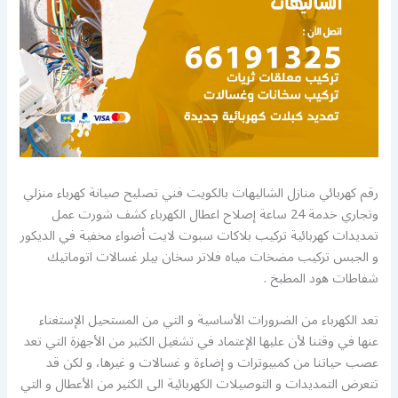
رقم كهربائي منازل الشاليهات بالكويت فني تصليح صيانة كهرباء منزلي
وتجاري خدمة 24 ساعة إصلاح اعطال الكهرباء كشف شورت عمل
تمديدات كهربائية تركيب بلاكات سبوت لايت أضواء مخفية في الديكور
و الجبس تركيب مضخات مياه فلاتر سخان بيلر غسالات اتوماتيك
شفاطات هود المطبخ .
تعد الكهرباء من الضرورات الأساسية و التي من المستحيل الإستغناء
عنها في وقتنا لأن عليها الإعتماد في تشغيل الكثير من الأجهزة التي تعد
عصب حياتنا من كمبيوترات و إضاءة و غسالات و غيرها، و لكن قد
تتعرض التمديدات و التوصيلات الكهربائية الى الكثير من الأعطال و التي