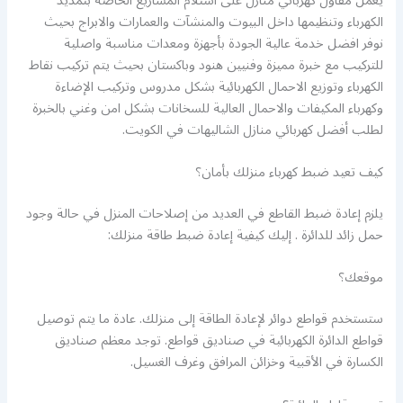
يعمل مقاول كهربائي منازل على استلام المشاريع الخاصة بتمديد
الكهرباء وتنظيمها داخل البيوت والمنشآت والعمارات والابراج بحيث
نوفر افضل خدمة عالية الجودة بأجهزة ومعدات مناسبة واصلية
للتركيب مع خبرة مميزة وفنيين هنود وباكستان بحيث يتم تركيب نقاط
الكهرباء وتوزيع الاحمال الكهربائية بشكل مدروس وتركيب الإضاءة
وكهرباء المكيفات والاحمال العالية للسخانات بشكل امن وغني بالخبرة
لطلب أفضل كهربائي منازل الشاليهات في الكويت.
كيف تعيد ضبط كهرباء منزلك بأمان؟
يلزم إعادة ضبط القاطع في العديد من إصلاحات المنزل في حالة وجود
حمل زائد للدائرة . إليك كيفية إعادة ضبط طاقة منزلك:
موقعك؟
ستستخدم قواطع دوائر لإعادة الطاقة إلى منزلك. عادة ما يتم توصيل
قواطع الدائرة الكهربائية في صناديق قواطع. توجد معظم صناديق
الكسارة في الأقبية وخزائن المرافق وغرف الغسيل.