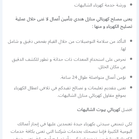
ورشة خدمة كهرباء الشاليهات
يعنى مصلح كهربائي منازل هندي بتأمين أعمال لا غنى خلال عملية
تصليح الكهرباء و منها :
التأكد من سلامة التوصيلات من خلال القيام بفحص دقيق و شامل
لها.
نحرص على استخدام المعدات ذات حداثة و تطور للكشف الدقيق
عن مكان الخلل.
نؤمن أعمال متواصلة طوال 24 ساعة.
نعنى بتقديم تعليمات و نصائح تفيدكم في تلافي اعطال الكهرباء
بموقع مقاول كهربائي منازل الشاليهات.
افضل
كهربائي بيوت الشاليهات
لكي تتمتعي سيدتي بكهرباء جيدة تعتمدين عليها في إنجاز أعمالك
اليومية الكثيرة فإننا ننصحك بخدمات شركتنا التي تعنى بكافة خدمات
الكهرباء المنزلية من تمديد او تركيب أو تصليح أو صيانة، نعنى بتوفير