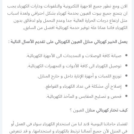
الان ومع تطور جميع الاجهزة اللكترونية والتلفونات ودارات الكهرباء يجب
ان يتمتع جميع بيوت العيون بخدمة كهرباء بشكل احترافي ولعدة اسباب
مثل ارتفاع درجات الحرارة العالية جدا وعدم التحمل ولو لدقائق بدون
الكهرباء فاننا عمانا علة توفير خدمة كهربائية افضل من السابق,
يعمل الخبير كهربائي منازل العيون الكهربائي على تقديم الأعمال التالية :
صيانة كافة الوصلات و التمديدات الى الأجهزة الكهربائية.
توصيل الكهرباء الى كافة الأدوات و التجهيزات الكهربائية.
توزيع اللمبات و أجهزة الإنارة داخل و خارج المنازل.
إصلاح أي مشكلة في عداد الكهرباء و القواطع.
فحص و تصليح المقابس و المآخذ الكهربائية.
كيف تختار كهربائي
مناز
ل العيون ؟
لقضاء حاجاتنا اليومية لابد لنا من استخدام الكهرباء سواء في العمل أو
في المنزل لأن جميع أعمالنا ترتبط بالكهرباء و استخدامها، و قد تتعرض