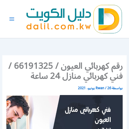
خطي
لى
لمحتوى
رقم كهربائي العيون / 66191325 /
فني كهربائي منازل 24 ساعة
بواسطة
26 يونيو، 2021
/
Rwan