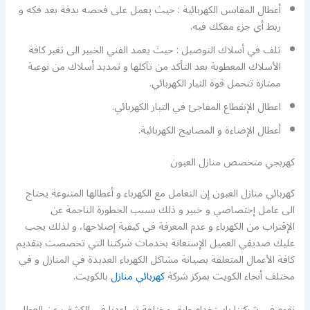
أعطال المقابس الكهربائية : حيث يعمل على فحصه بدقة بعد فكه و
ربط أي جزء مفكك فيه.
تلف في أسلاك التوصيل : حيث يعمد الفني الخبير الى تغير كافة
الأسلاك المعطوبة بعد التأكد من تآكلها و تمديد أسلاك من نوعية
ممتازة تتحمل قوة التيار الكهربائي.
اعطال الإنقطاع المفاجئ في التيار الكهربائي.
أعطال الإضاءة و المصابيح الكهربائية.
كهربجي متخصص منازل العيون
كهربائي منازل العيون إن التعامل مع الكهرباء و أعطالها المتنوعة يحتاج
الى عامل إختصاصي و خبير و ذلك بسبب الخطورة الناجمة عن
الإقتراب من الكهرباء و عدم المعرفة في كيفية إصلاحها، و لذلك يجب
عليك صديقي العميل الإستعانة بخدمات شركتنا التي تخصصت بتقديم
كافة الأعمال المتعلقة بصيانة مشاكل الكهرباء العديدة في المنازل و في
مختلف أنحاء الكويت بمركز شركة
كهربائي منازل
بالكويت.
نقوم في شركتنا باستخدام طرق مختلفة تساعدنا في الكشف عن العطل