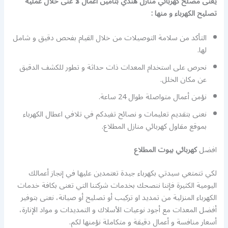
يعنى مصلح كهربائي منازل هندي بتأمين أعمال لا غنى خلال عملية
تصليح الكهرباء و منها :
التأكد من سلامة التوصيلات من خلال القيام بفحص دقيق و شامل
لها.
نحرص على استخدام المعدات ذات حداثة و تطور للكشف الدقيق
عن مكان الخلل.
نؤمن أعمال متواصلة طوال 24 ساعة.
نعنى بتقديم تعليمات و نصائح تفيدكم في تلافي اعطال الكهرباء
بموقع مقاول كهربائي منازل المطلاع.
افضل
كهربائي بيوت المطلاع
لكي تتمتعي سيدتي بكهرباء جيدة تعتمدين عليها في إنجاز أعمالك
اليومية الكثيرة فإننا ننصحك بخدمات شركتنا التي تعنى بكافة خدمات
الكهرباء المنزلية من تمديد او تركيب أو تصليح أو صيانة، نعنى بتوفير
أفضل المعدات مع أجود نوعيات الأسلاك و التمديدات و مواد الإنارة،
أسعار منافسة و أعمال دقيقة و متكاملة نؤمنها لكم.