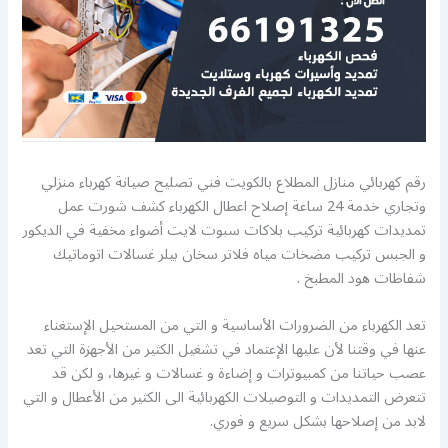
رقم كهربائي منازل المطلاع بالكويت فني تصليح صيانة كهرباء منزلي
وتجاري خدمة 24 ساعة إصلاح اعطال الكهرباء كشف شورت عمل
تمديدات كهربائية تركيب بلاكات سبوت لايت أضواء مخفية في الديكور
و الجبس تركيب مضخات مياه فلاتر سخان بيلر غسالات اتوماتيك
شفاطات هود المطبخ .
تعد الكهرباء من الضرورات الأساسية و التي من المستحيل الإستغناء
عنها في وقتنا لأن عليها الإعتماد في تشغيل الكثير من الأجهزة التي تعد
عصب حياتنا من كمبيوترات و إضاءة و غسالات و غيرها، و لكن قد
تتعرض التمديدات و التوصيلات الكهربائية الى الكثير من الأعطال و التي
لابد من إصلاحها بشكل سريع و فوري.