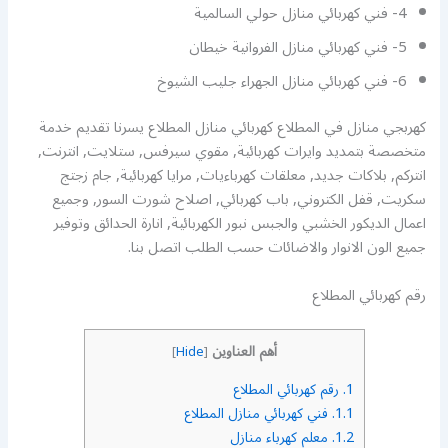
4- فني كهربائي منازل حولي السالمية
5- فني كهربائي منازل الفروانية خيطان
6- فني كهربائي منازل الجهراء جليب الشيوخ
كهربجي منازل في المطلاع كهربائي منازل المطلاع يسرنا تقديم خدمة
متخصصة بتمديد وايرات كهربائية, مقوي سيرفس, ستلايت, انترنت,
انتركم, بلاكات جديد, معلقات كهرباءيات, مرايا كهربائية, جام زجتج
سكريت, قفل الكتروني, باب كهربائي, اصلاح شورت السور, وجميع
اعمال الديكور الخشبي والجبس نبور الكهربائية, انارة الحدائق وتوفير
جميع الون الانوار والاضائات حسب الطلب اتصل بنا.
رقم كهربائي المطلاع
أهم العناوين
]
Hide
[
1.
رقم كهربائي المطلاع
1.1.
فني كهربائي منازل المطلاع
1.2.
معلم كهرباء منازل