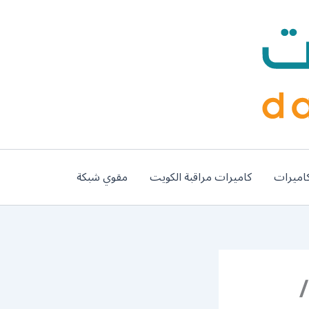
اميرات
كاميرات مراقبة الكويت
مقوي شبكة
سيارات الصديق / 66587222 /