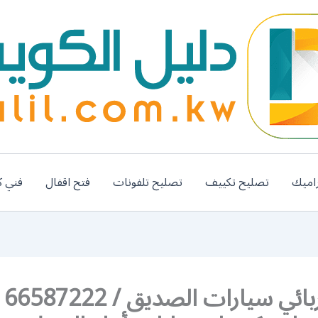
اميك
تصليح تكييف
تصليح تلفونات
فتح اقفال
فني ك
رقم كهربائي 