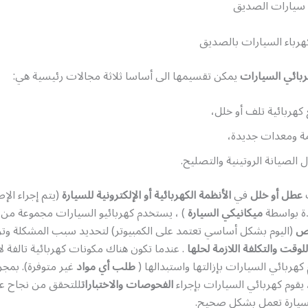
رباء السيارات بالصديق
بائي السيارات
يمكن تقسيمها الى أساسا ثلاثة مجالات رئيسية هي:
هربائية تلف أو خلل،
ة ومعدات جديدة،
ل الصيانة الروتينية والتصليح.
عطل أو خلل
في
الأنظمة الكهربائية أو الإلكترونية للسيارة
(يتم إجراء الإ
دة بواسطة
ميكانيكي السيارة
) ، يستخدم كهربائيو السيارات مجموعة من
ص
(اليوم بشكل أساسي تعتمد على الكمبيوتر) لتحديد سبب المشكلة وتز
للوقت والتكلفة اللازمة لحلها
. عندما تكون هناك مكونات كهربائية تالفة ل
كهربائي السيارات بإزالتها واستبدالها (
طلب أي مواد
غير متوفرة). بمجر
 يقوم كهربائي السيارات بإجراء
الفحوصات والاختبارات
للتحقق من نجاح ع
لسيارة تعمل بشكل صحيح.