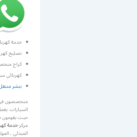
خدمة كهرباء
تصليج كهربا
كراج متخصص
كهربائي سي
بنشر متنقل
متخصصون في كه
السيارات. يعم
حيث يقومون بت
مركز
خدمة كهر
المبدئي ، المو