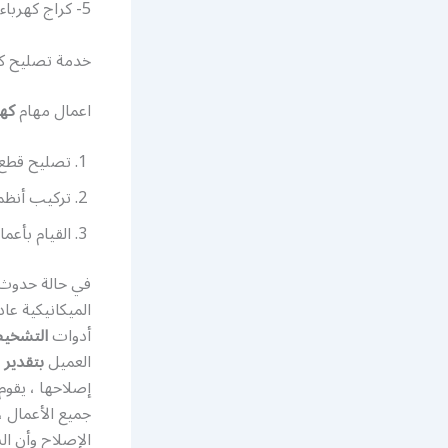
5- كراج كهرباء سيارات الصديق
خدمة تصليح كه
اعمال مهام
كهر
تصليح قطع ك
تركيب أنظم
القيام بأعما
في حالة حدوث
الميكانيكية عا
أدوات
التشخي
العميل
بتقدير 
إصلاحها ، يقوم 
جميع الأعمال ،
الإصلاح وأن ا