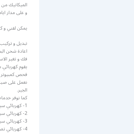
الميكانيك من ا
و على مدار ايا
يمكن لفني و كه
تبديل و تركيب 
اعادة شحن البط
فك و تغير الاس
يقوم كهربائي س
فحص كمبيوتر و
نعمل على صيان
الجير.
كما نوفر خدما
1- كهربائي سيارات قريب من موقعي الصديق
2- كهربائي سيارات خدمة طريق الصديق
3- كهربائي سيارات يجي البيت
4- كهربائي تصليح سيارات الصديق