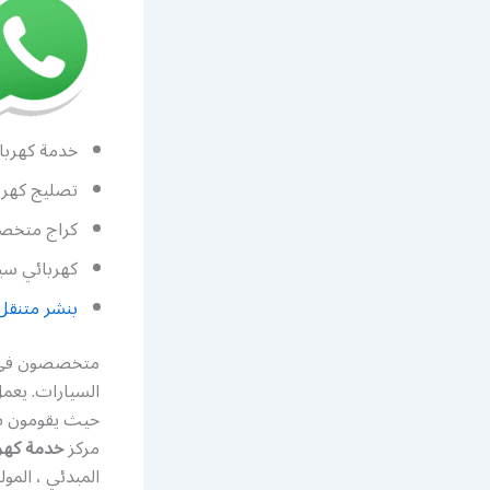
خدمة كهرباء
تصليج كهربا
كراج متخصص
كهربائي سي
بنشر متنقل
متخصصون في كه
السيارات. يعم
حيث يقومون بت
مركز
خدمة كهرب
المبدئي ، المو