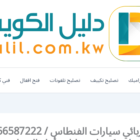
اميك
تصليح تكييف
تصليح تلفونات
فتح اقفال
فني ك