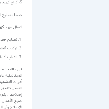
5- كراج كهرباء سيارات الفنطاس
خدمة تصليح كه
اعمال مهام
كهر
تصليح قطع ك
تركيب أنظم
القيام بأعما
في حالة حدوث
الميكانيكية عا
أدوات
التشخي
العميل
بتقدير 
إصلاحها ، يقوم 
جميع الأعمال ،
الإصلاح وأن ا