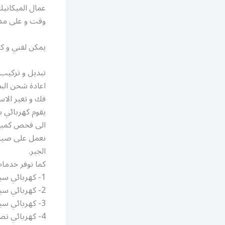
عمال الميكانيك
وقت و على مدار
يمكن لفني و كه
تبديل و تركيب 
اعادة شحن البط
فك و تغير الاس
يقوم كهربائي 
الى فحص كمبيو
نعمل على صيان
الجير.
كما نوفر خدما
1- كهربائي سيارات قريب من موقعي الفنطاس
2- كهربائي سيارات خدمة طريق الفنطاس
3- كهربائي سيارات يجي البيت
4- كهربائي تصليح سيارات الفنطاس