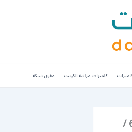
اميرات
كاميرات مراقبة الكويت
مقوي شبكة
رقم كهربائي سيارات الفنطاس / 66587222 /