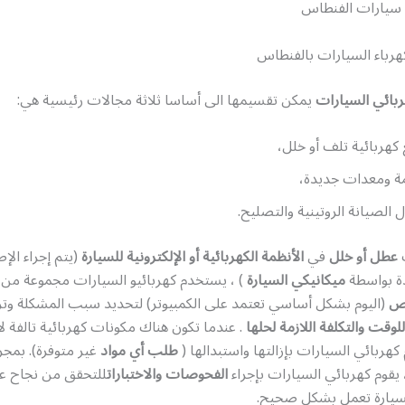
رباء السيارات بالفنطاس
بائي السيارات
يمكن تقسيمها الى أساسا ثلاثة مجالات رئيسية هي:
هربائية تلف أو خلل،
ة ومعدات جديدة،
ل الصيانة الروتينية والتصليح.
عطل أو خلل
في
الأنظمة الكهربائية أو الإلكترونية للسيارة
(يتم إجراء الإ
دة بواسطة
ميكانيكي السيارة
) ، يستخدم كهربائيو السيارات مجموعة من
ص
(اليوم بشكل أساسي تعتمد على الكمبيوتر) لتحديد سبب المشكلة وتز
للوقت والتكلفة اللازمة لحلها
. عندما تكون هناك مكونات كهربائية تالفة ل
كهربائي السيارات بإزالتها واستبدالها (
طلب أي مواد
غير متوفرة). بمجر
 يقوم كهربائي السيارات بإجراء
الفحوصات والاختبارات
للتحقق من نجاح ع
لسيارة تعمل بشكل صحيح.