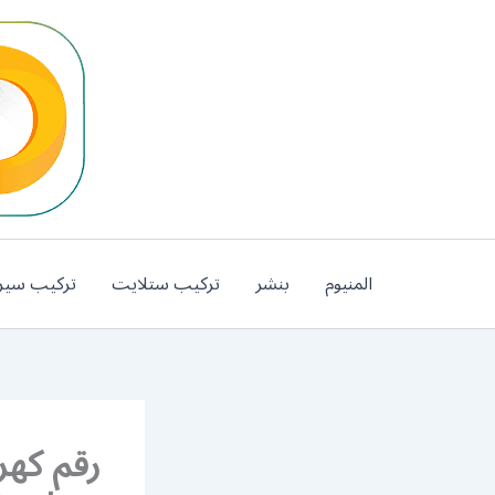
خطي
لى
لمحتوى
المنيوم
بنشر
تركيب ستلايت
تركيب سير