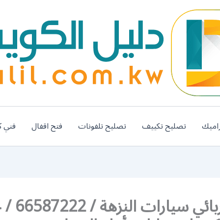
اميك
تصليح تكييف
تصليح تلفونات
فتح اقفال
فني ك
رقم كهربائي سي