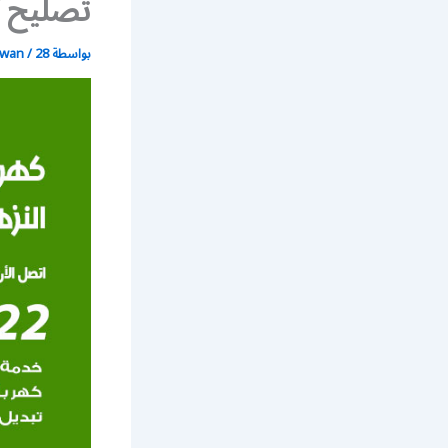
تصليح ك
بواسطة
28 يونيو، 2021
/
wan