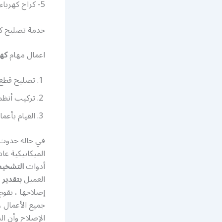
5- كراج كهرباء سيارات النزهة
خدمة تصليح كهر
اعمال مهام
كهر
تصليح قطع ك
تركيب أنظم
القيام بأعما
في حالة حدوث
الميكانيكية عا
أدوات
التشخي
العميل
بتقدير 
إصلاحها ، يقوم 
جميع الأعمال ،
الإصلاح وأن ا