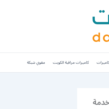
اميرات
كاميرات مراقبة الكويت
مقوي شبكة
ارات النزهة / 66587222 / خدمة