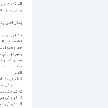
الميكانيك من ا
و على مدار ايا
يمكن لفني و كه
تبديل و تركيب 
اعادة شحن البط
فك و تغير الاس
يقوم كهربائي س
فحص كمبيوتر و
نعمل على صيان
الجير.
كما نوفر خدمات
1- كهربائي سيارات قريب من موقعي النزهة
2- كهربائي سيارات خدمة طريق النزهة
3- كهربائي سيارات يجي البيت
4- كهربائي تصليح سيارات النزهة