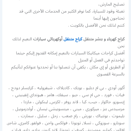
تصليح المارش،
تعبئة وقود للسيارة، كما نوفر الكثير من الخدمات الأخرى التي قد
تحتاجون إليها أينما
كنتم لذلك نحن الأفضل بالكويت .
كراج كهرباء و بنشر متنقل
كراج متنقل
أوكهربائي سيارات
النعيم لذلك
نحن
أفضل كراجات ميكانيكا السيارات بالنعيم إمكانه القدوم إليكم حيثما
تواجدتم في العمل أو المنزل
أو الطريق أو إي مكان ، يكفي أن تتصلوا بنا أو تحددوا عنوانكم لنأتيكم
بالسرعة القصوى
أكور. أودي ، بي ام دبليو ، بويك ، كاديلاك ، شيفروليه ، كرايسلر دودج ،
فيات ، فورد ، جي ام سي ، جيو ، سيفك، هامر ، هيونداي إنفينيتي ،
إيسوزو. جاكوار ، جيب. كيا ، لاند روفر ، لكزس, لينكولن ، مازدا ،
مرسيدس بنز ، ميركوري ، ميني ، ميتسوبيشي نيسان ، أولدزموبيل ،
بليموث ، بونتياك ، بورش ، رام صعب ، زحل ، سليل ، سمارت ،
سوبارو ، سوزوكي ، تسلا, تويوتا ، فولكس واجن ، فولفو, كامري, شاجر,
افالون, كمارو, موستنق, كورفت, تويوتا, لاند كروزر, برادو, دايو, فيات,