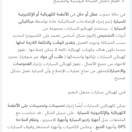
القيام بأعمال الصيانة الروتينية والتصليح.
في حالة حدوث
عطل أو خلل
في
الأنظمة الكهربائية أو الإلكترونية
للسيارة
(يتم إجراء الإصلاحات الميكانيكية عادة بواسطة
ميكانيكي
السيارة
) ، يستخدم كهربائيو السيارات مجموعة من
أدوات
التشخيص
(اليوم بشكل أساسي تعتمد على الكمبيوتر) لتحديد
سبب المشكلة وتزويد العميل
بتقدير للوقت والتكلفة اللازمة لحلها
.
عندما تكون هناك مكونات كهربائية تالفة لا يمكن إصلاحها ، يقوم
كهربائي السيارات بإزالتها واستبدالها (
طلب أي مواد
غير متوفرة). بمجرد
الانتهاء من جميع الأعمال ، يقوم كهربائي السيارات بإجراء
الفحوصات
والاختبارات
للتحقق من نجاح عمليات الإصلاح وأن السيارة تعمل بشكل
صحيح.
فني كهربائي سيارات متنقل النعيم
يمكن لكهربائيي السيارات أيضًا إجراء
تحسينات وتحسينات على الأنظمة
الكهربائية والإلكترونية للسيارة
. على سبيل المثال ، قد تتناسب مع
الملحقات مثل
أجهزة راديو السيارة وأجهزة
الاستريو ،
ونظام الملاحة
GPS
وأجهزة
التتبع
، وعكس الكاميرات وأجهزة استشعار وقوف السيارات