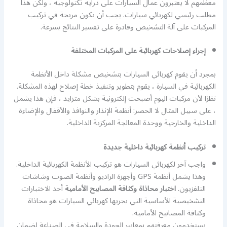
معظمهم لا يعتبرون عمال السيارات على دراية تكنولوجية ، ولكن هذا
مطلب رئيسي لكهربائي سيارات. يجب أن تكون مريحة في تركيب
المركبات على آلة التشخيص وقادرة على تفسير النتائج بسرعة.
إجراء إصلاحات كهربائية على المركبات المختلفة
بمجرد أن يقوم كهربائي السيارات بتشخيص مشكلة داخل الأنظمة
الكهربائية في السيارة ، يقوم بتطوير وتنفيذ خطة إصلاح لهذه المشكلة.
نظرًا لأن مركبات اليوم أصبحت إلكترونية بشكل متزايد ، فإن هذا يشمل
، على سبيل المثال لا الحصر: أنظمة الإنذار والنوافذ والأقفال والإضاءة
الداخلية والخارجية ووحدة المعالجة المركزية الداخلية.
تركيب أنظمة كهربائية داخلية جديدة
واجب آخر لكهربائي السيارات هو تركيب الأنظمة الكهربائية الداخلية.
وهذا يشمل أنظمة GPS وأجهزة الراديو وأنظمة الصوت وشاشات
التلفزيون.
اختبار محاذاة وكثافة المصابيح الأمامية
أحد الاختبارات
التشخيصية الأساسية التي يجريها كهربائي السيارات هو محاذاة
وكثافة المصابيح الأمامية.
يستخدمون معرفتهم بمعايير الجودة والسلامة في الصناعة لضمان