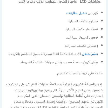
،
وشاشات LCD
،
وأجهزة الشحن
للهواتف الذكية وغيرها الكثير.
كهربائي
تبديل بطاريات
.
تصليح مكيف السيارة.
نعبئة عاو مكيف السيارة.
فحص كمبيوتر سيارات.
إخصائي تكييف سيارات
بنشر متنقل
24 ساعة خدمة انقاذ سيارات جميع المناطق بالكويت.
ونش كرين سطحة سحب ونقل سيارات الخدمة السريعة.
خدمة فني كهرباء السيارات النعيم
إجراء
الصيانة الكهروميكانيكية
و
سلامة عمليات التفتيش
على المركبات.
تتضمن بعض المهام الأكثر شيوعًا التي يقوم بها كهربائيو السيارات
اختبارات على
أنظمة البطارية والشحن
(لضمان تلقي المكونات
الكهربائية للجهد الصحيح) ، وأنظمة إضاءة السيارة ، ومحاذاة شعاع
المصباح ، وأنظمة الكبح المانعة للانغلاق (ABS) ، ووحدات التحكم في