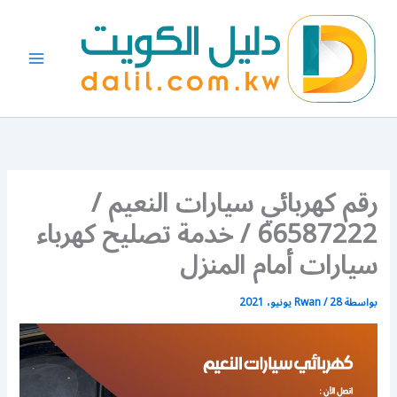
خطي
لى
لمحتوى
رقم كهربائي سيارات النعيم /
66587222 / خدمة تصليح كهرباء
سيارات أمام المنزل
بواسطة
28 يونيو، 2021
/
Rwan