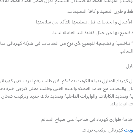
بالوقت و المواعيد المحددة حيث أن التسليم يكون ضمن المدة المحددة الم
طط و طرق التنفيذ و كافة التعليمات.
أعمال و الخدمات قبل تسليمها للتأكد من سلامتها.
نتمتع بها من خلال كفاءة اليد العاملة لدينا.
” تنافسية و تشجعية للجميع لأي نوع من الخدمات في شركة كهربائي من
لسالم.
ازل
هرباء المنازل بدولة الكويت يمكنكم الان طلب رقم اقرب فني كهربائي
ال والتحدث مع خدمة العملاء والدعم الفني وطلب معلن كبرجي خبرة بجم
لية وتمديد الكابلات والوايرات الداخلية وتمديد بلاك جديد وتركيب شخان ما
 اتوماتيك,
دمة طوارئ كهرباء في ضاحية علي صباح السالم
كويت
كهربائي تركيب ثريات