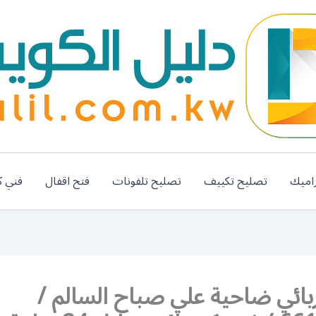
اميك
تصليح تكييف
تصليح تلفونات
فتح اقفال
فني ك
بائي ضاحية علي صباح السالم /