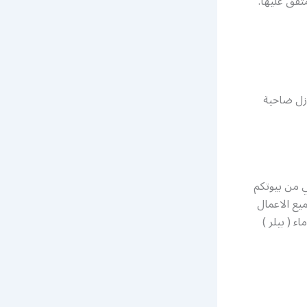
تفق عليها.
ازل ضاحية
 من بيوتكم
يع الاعمال
ء ( بيلر )