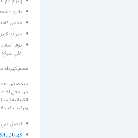
إلتزام تام 
نلتزم بالمخ
فحص كافة ال
خبرات كبيرة 
نوفر أسعارا
علي صباح ا
معلم كهرباء من
متخصص اعمال ك
من خلال الاتص
الكربائية المنز
وتركيب غسالات
افضل فني خ
كهربائي ال