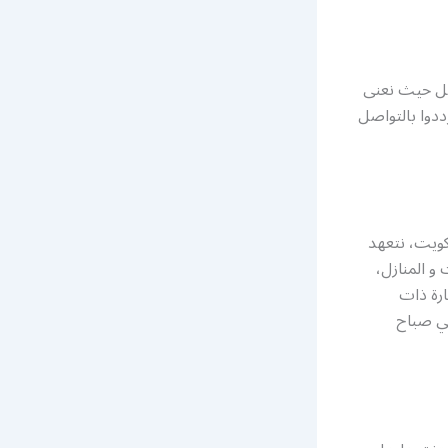
اضل حيث نعنى
ددوا بالتواصل
كويت، نتعهد
و المنازل،
ارة ذات
ي صباح