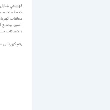
كهربجي منازل 
خدمة متخصصة ب
معلقات كهرباء
السور, وجميع اع
والاضائات حس
رقم كهربائي ض