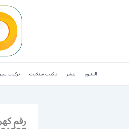
خطي
لى
لمحتوى
المنيوم
بنشر
تركيب ستلايت
تركيب سير
رقم كهر