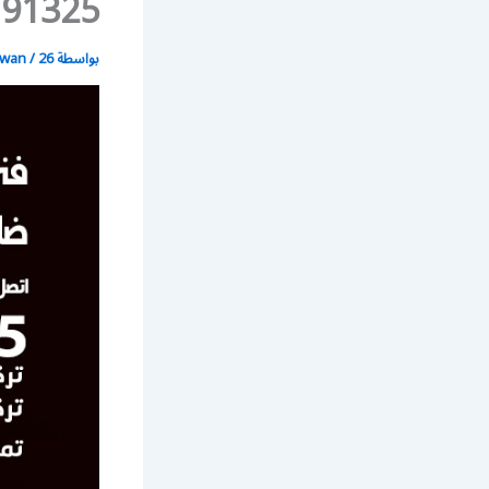
66191325 / فني كهربائي 
بواسطة
26 يونيو، 2021
/
wan