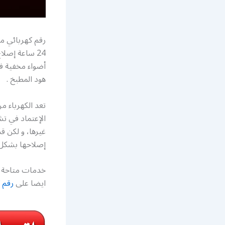
رقم كهربائي م
24 ساعة إصل
أضواء مخفية ف
هود المطبخ .
تعد الكهرباء م
الإعتماد في تش
غيرها، و لكن ق
إصلاحها بشكل 
خدمات متاحة ع
ايضا على
رقم ك