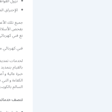
نزول القواط
الإحتراق الم
جميع تلك الأعط
بفحص الأسلاك و 
نع فني كهربائ
فني كهربائي م
لخدمات تمديد و
بالقيام بتمديد
خبرة عالية و أع
الكفاءة و التي
السالم بالكويت
تتصف خدماتنا ب